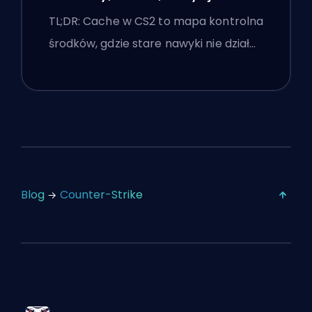
Wskazówki Premier
TL;DR: Cache w CS2 to mapa kontrolna
środków, gdzie stare nawyki nie dział…
Blog
Counter-Strike