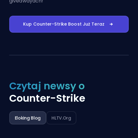
giveawayach!
Kup Counter-Strike Boost Już Teraz
Czytaj newsy o
Counter-Strike
Eloking Blog
HLTV.org