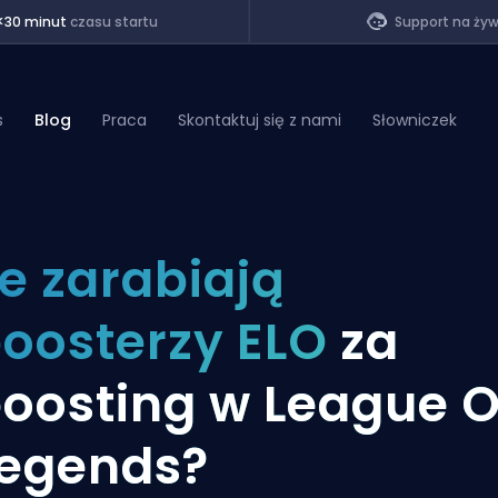
<30 minut
czasu startu
Support na ży
s
Blog
Praca
Skontaktuj się z nami
Słowniczek
of Legends
le zarabiają
t
oosterzy ELO
za
oosting w League O
egends?