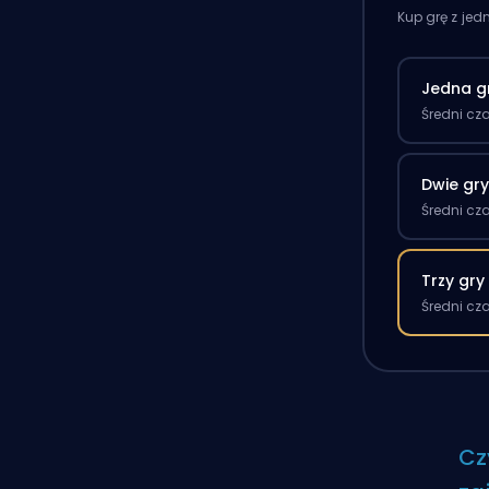
Kup grę z je
Jedna g
Średni cz
Dwie gr
Średni cz
Trzy gry
Średni cz
Cz