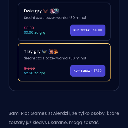
Dwie gry
Średni czas oczekiwania <30 minut
$8.00
KUP TERAZ
- $6.00
$3.00 za grę
Trzy gry
Średni czas oczekiwania <30 minut
$12.00
KUP TERAZ
- $7.50
$2.50 za grę
Sami Riot Games stwierdzili
, że tylko osoby, które
zostały już kiedyś ukarane, mogą zostać