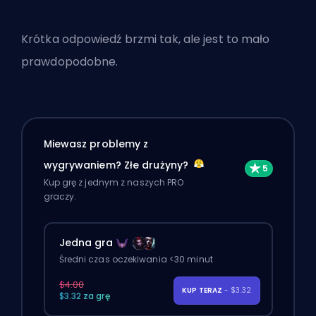
Krótka odpowiedź brzmi tak, ale jest to mało
prawdopodobne.
Miewasz problemy z
wygrywaniem? Złe drużyny?
Kup grę z jednym z naszych PRO
graczy.
Jedna gra
Średni czas oczekiwania <30 minut
$4.00
KUP TERAZ
- $3.32
$3.32 za grę