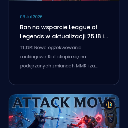
08 Jul 2026
Ban na wsparcie League of
Legends w aktualizacji 25.18 i
flagi boostingu
TL;DR: Nowe egzekwowanie
rankingowe Riot skupia się na
podejrzanych zmianach MMR i za…