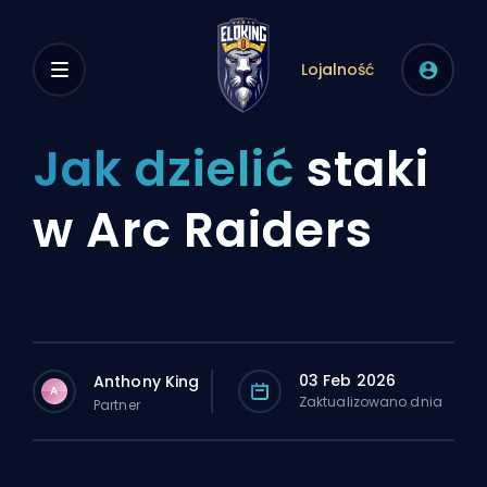
Lojalność
Jak dzielić
staki
w Arc Raiders
03 Feb 2026
Anthony King
A
Zaktualizowano dnia
Partner