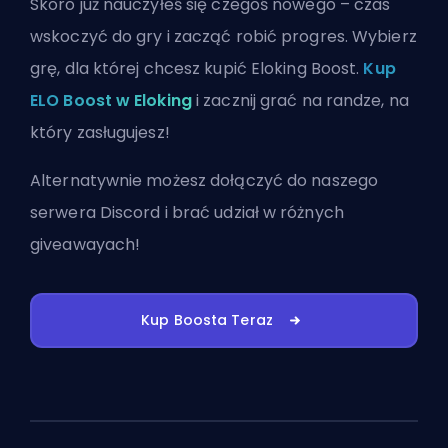
Skoro już nauczyłeś się czegoś nowego – czas
wskoczyć do gry i zacząć robić progres. Wybierz
grę, dla której chcesz kupić Eloking Boost.
Kup
ELO Boost w Eloking
i zacznij grać na randze, na
który zasługujesz!
Alternatywnie możesz
dołączyć do naszego
serwera Discord
i brać udział w różnych
giveawayach!
Kup Boosta Teraz