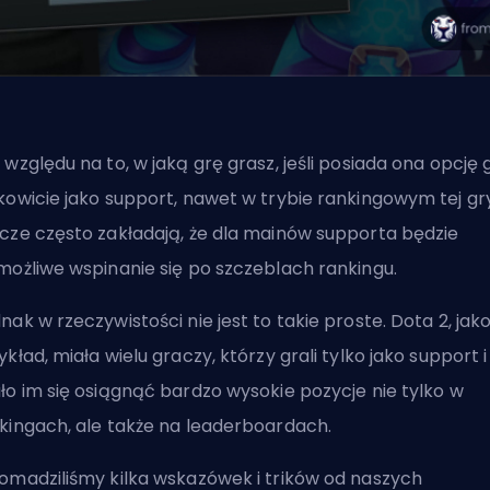
 względu na to, w jaką grę grasz, jeśli posiada ona opcję 
kowicie jako
support
, nawet w trybie rankingowym tej gry
cze często zakładają, że dla mainów supporta będzie
możliwe wspinanie się po szczeblach rankingu.
nak w rzeczywistości nie jest to takie proste. Dota 2, jak
ykład, miała wielu graczy, którzy grali tylko jako support i
ło im się osiągnąć bardzo wysokie pozycje nie tylko w
kingach, ale także na leaderboardach.
omadziliśmy kilka wskazówek i trików od naszych