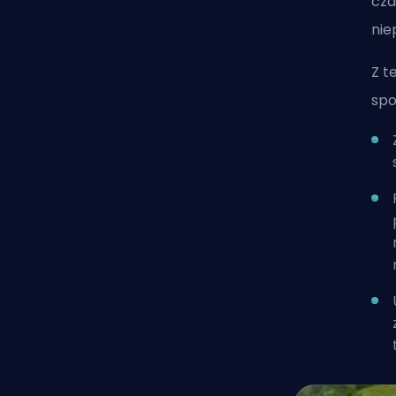
cza
nie
Z t
spo