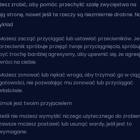
esz zrobić, aby pomóc przechylić szalę zwycięstwa na
ją stronę, nawet jeśli te rzeczy są niezmiernie drobne. N
ykład
Możesz zacząć przyciągać lub ustawiać przeciwników. Jeś
przeciwnik spróbuje przejąć twoje przyciągnięcia, spróbu
być trochę bardziej agresywny, aby upewnić się, że agres
wróci na ciebie.
Możesz zonować lub nękać wroga, aby trzymać go w ciąg
gotowości, nie pozwalając mu zonować lub przyciągać
właściwie.
Smok jest twoim przyjacielem
Jeśli nie możesz wymyślić niczego użytecznego do zrobien
zawsze możesz postawić lub usunąć wardy, jeśli jest to
wymagane.