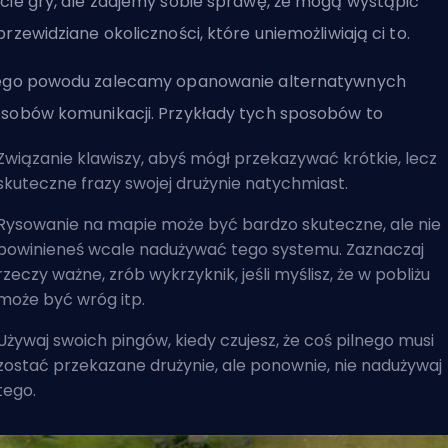
cie gry, ale zdajemy sobie sprawę, że mogą wystąpić
przewidziane okoliczności, które uniemożliwiają ci to.
ego powodu zalecamy opanowanie alternatywnych
sobów komunikacji. Przykłady tych sposobów to
Związanie klawiszy, abyś mógł przekazywać krótkie, lecz
skuteczne frazy swojej drużynie natychmiast.
Rysowanie na mapie może być bardzo skuteczne, ale nie
powinieneś wcale nadużywać tego systemu. Zaznaczaj
rzeczy ważne, zrób wykrzyknik, jeśli myślisz, że w pobliżu
może być wróg itp.
Używaj swoich pingów, kiedy czujesz, że coś pilnego musi
zostać przekazane drużynie, ale ponownie, nie nadużywaj
tego.