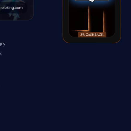
gry
,
o