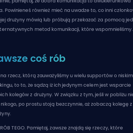
alnie, pamiętaj, że dobra komunikacja to dwukierunkowa
ca. Powinieneś również mieć na uwadze to, co inni członk
jej drużyny mówią lub próbują przekazać za pomocą jed
lternatywnych metod komunikacji, które wspomnieliśmy.
awsze coś rób
na rzecz, którą zauważyliśmy u wielu supportów o niskim
kingu, to to, że sądzą iż ich jedynym celem jest wsparcie
ich kolegów z drużyny. W związku z tym, jeśli w pobliżu ni
nikogo, po prostu stoją bezczynnie, aż zobaczą kolegę z
żyny.
 RÓB TEGO. Pamiętaj, zawsze znajdą się rzeczy, które