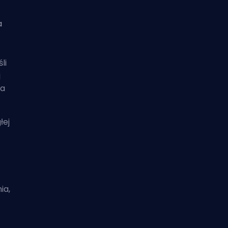
a
li
j
ja
łej
ia,