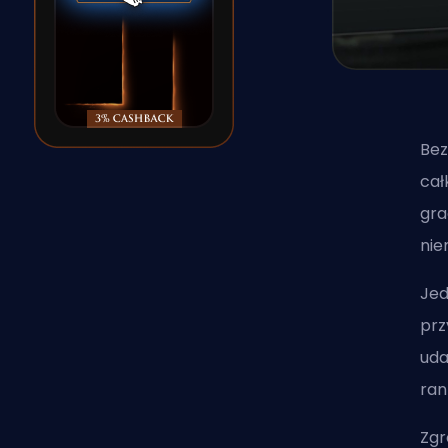
Bez
cał
gra
nie
Jed
prz
uda
ran
Zgr