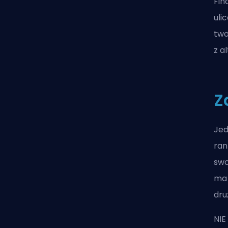
Fin
uli
two
z a
Z
Jed
ran
swo
ma 
dru
NIE