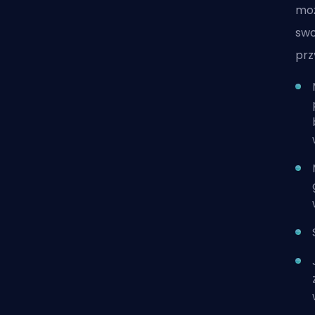
moż
swo
prz