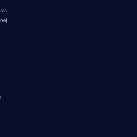
owie
nej
e