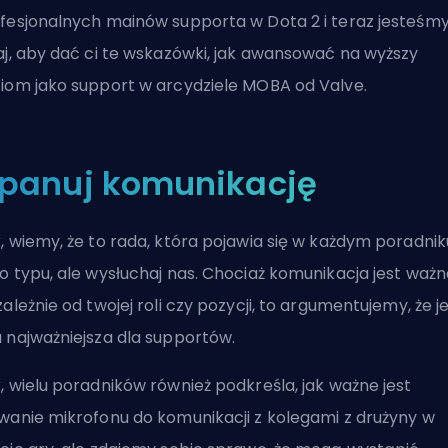
fesjonalnych mainów supporta w Dota 2 i teraz jesteśm
aj, aby dać ci te wskazówki, jak awansować na wyższy
iom jako support w arcydziele MOBA od Valve.
panuj komunikację
, wiemy, że to rada, która pojawia się w każdym poradnik
o typu, ale wysłuchaj nas. Chociaż komunikacja jest ważn
zależnie od twojej roli czy pozycji, to argumentujemy, że j
 najważniejsza dla supportów.
, wielu poradników również podkreśla, jak ważne jest
wanie mikrofonu do komunikacji z kolegami z drużyny w