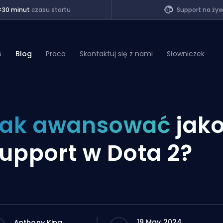
<30 minut
czasu startu
Support na ży
s
Blog
Praca
Skontaktuj się z nami
Słowniczek
of Legends
Jak awansować
jak
t
upport w Dota 2?
19 May 2024
Anthony King