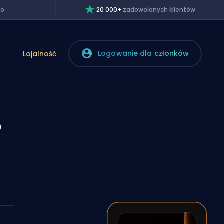
wo
20 000+
zadowolonych klientów
Logowanie dla członków
Lojalność
o