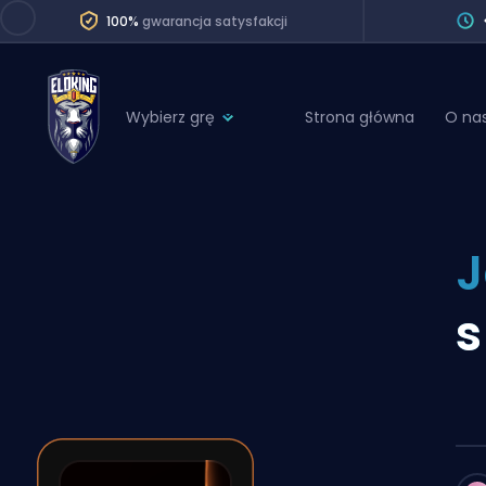
100%
gwarancja satysfakcji
Wybierz grę
Strona główna
O na
League of Legends
League 
Marvel Rivals
SERVICES
Valorant
Division Boos
Dota 2
Placements
s
Counter-Strike
Wins
Overwatch 2
Coaching
Rocket League
Path of Exile 2
Teammate