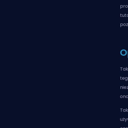
pro
tut
poz
O
Tak
teg
nie
ona
Tak
uży