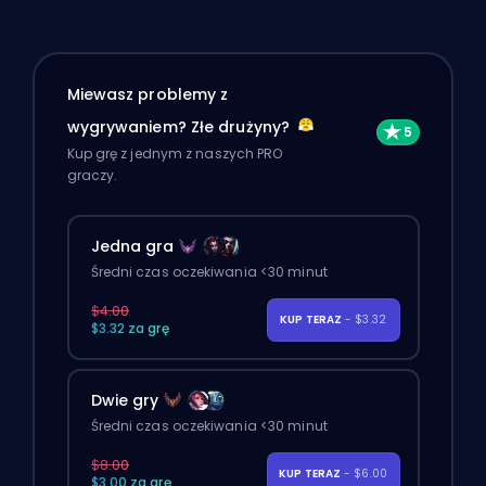
Miewasz problemy z
wygrywaniem? Złe drużyny?
Kup grę z jednym z naszych PRO
graczy.
Jedna gra
Średni czas oczekiwania <30 minut
$4.00
KUP TERAZ
- $3.32
$3.32 za grę
Dwie gry
Średni czas oczekiwania <30 minut
$8.00
KUP TERAZ
- $6.00
$3.00 za grę