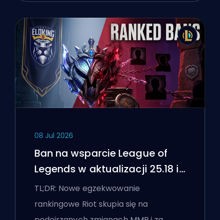
08 Jul 2026
Ban na wsparcie League of
Legends w aktualizacji 25.18 i
flagi boostingu
TL;DR: Nowe egzekwowanie
rankingowe Riot skupia się na
podejrzanych zmianach MMR i za…