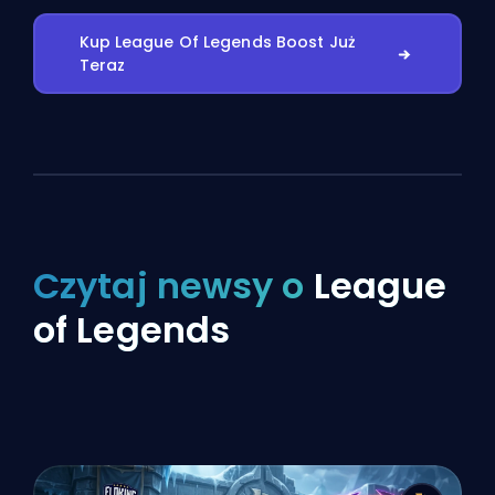
Kup League Of Legends Boost Już
Teraz
Czytaj newsy o
League
of Legends