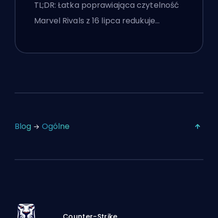
Najlepsze Ustawienia
TL;DR: Łatka poprawiająca czytelność
Konkurencyjne Po Łatce z 16
Marvel Rivals z 16 lipca redukuje…
Lipca
Blog
Ogólne
Counter-Strike