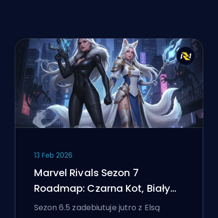
13 Feb 2026
Marvel Rivals Sezon 7
Roadmap: Czarna Kot, Biały
Lis i Wydarzenie Monsters
Sezon 6.5 zadebiutuje jutro z Elsą