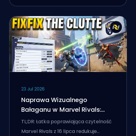
23 Jul 2026
Naprawa Wizualnego
Bałaganu w Marvel Rivals:
Najlepsze Ustawienia
TL;DR: Łatka poprawiająca czytelność
Konkurencyjne Po Łatce z 16
Marvel Rivals z 16 lipca redukuje…