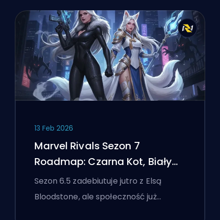
13 Feb 2026
Marvel Rivals Sezon 7
Roadmap: Czarna Kot, Biały
Lis i Wydarzenie Monsters
Sezon 6.5 zadebiutuje jutro z Elsą
Take Manhattan
Bloodstone, ale społeczność już…