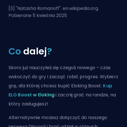
[3] "
Natasha Romanoff
". en.wikipedia.org.
Pobierane 5 kwietnia 2025
Co
dalej
?
Skoro już nauczyłeś się czegoś nowego – czas
wskoczyć do gry i zacząć robić progres. Wybierz
grę, dla której chcesz kupić Eloking Boost.
Kup
ELO Boost w Eloking
i zacznij grać na randze, na
który zasługujesz!
Alternatywnie możesz
dołączyć do naszego
serwera Discord
i brać udział w różnych