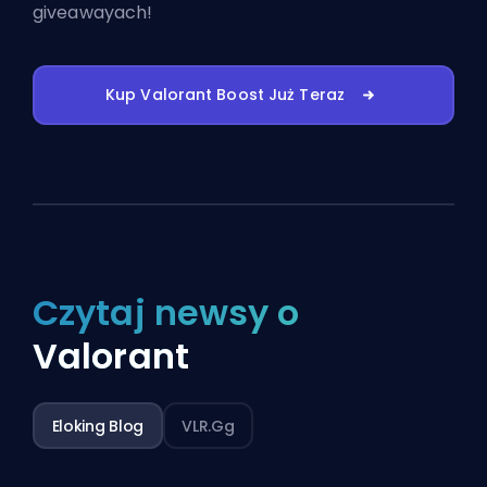
giveawayach!
Kup Valorant Boost Już Teraz
Czytaj newsy o
Valorant
Eloking Blog
VLR.gg