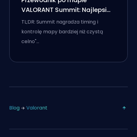
Przewodnik po mapie
VALORANT Summit: Najlepsi
agenci, wezwania i smoki
TL;DR: Summit nagradza timing i
kontrolę mapy bardziej niż czystą
celno"…
Blog
Valorant