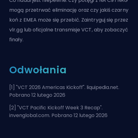
Co nadal jest niepewne: czy potęgi z NA C9 i NRG
mogą przetrwać eliminację oraz czy jakiś czarny
koń z EMEA może się przebić. Zaintryguj się przez
vlr.gg lub oficjalne transmisje VCT, aby zobaczyć
finały.
Odwołania
[1] "
VCT 2026 Americas Kickoff
". liquipedia.net.
Pobrano 12 lutego 2026
[2] "
VCT Pacific Kickoff Week 3 Recap
".
invenglobal.com. Pobrano 12 lutego 2026