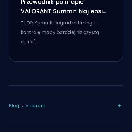
Przewodnik po mapie
VALORANT Summit: Najlepsi
agenci, wezwania i smoki
TL;DR: Summit nagradza timing i
kontrolę mapy bardziej niż czystą
celno"…
Blog
Valorant