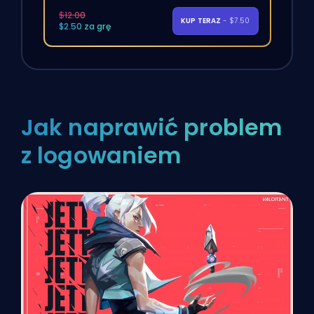
$12.00
KUP TERAZ
- $7.50
$2.50 za grę
Jak naprawić problem
z logowaniem