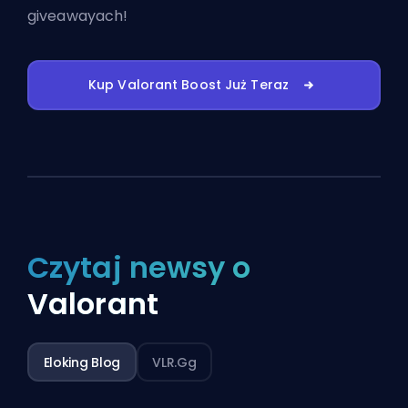
giveawayach!
Kup Valorant Boost Już Teraz
Czytaj newsy o
Valorant
Eloking Blog
VLR.gg