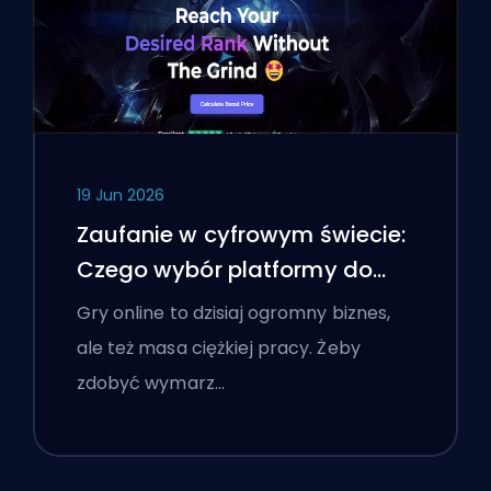
19 Jun 2026
Zaufanie w cyfrowym świecie:
Czego wybór platformy do
boostingu nauczył polskich
Gry online to dzisiaj ogromny biznes,
graczy o weryfikacji usług
ale też masa ciężkiej pracy. Żeby
online
zdobyć wymarz…