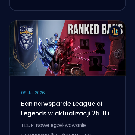
08 Jul 2026
Ban na wsparcie League of
Legends w aktualizacji 25.18 i
flagi boostingu
TL;DR: Nowe egzekwowanie
rankingowe Riot skupia się na