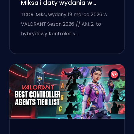
Miksa i daty wydania w
VALORANT
TL;DR: Miks, wydany 18 marca 2026 w
VALORANT Sezon 2026 // Akt 2, to
hybrydowy Kontroler s…