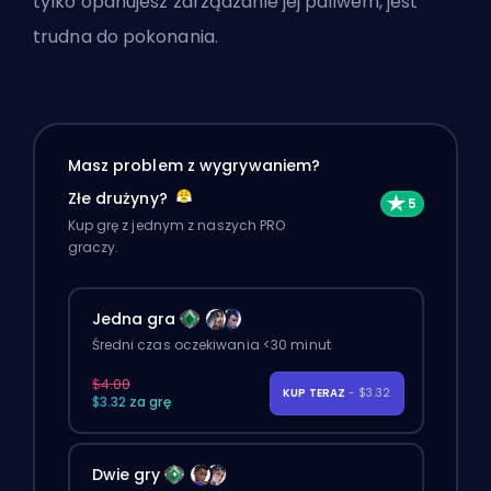
tylko opanujesz zarządzanie jej paliwem, jest
trudna do pokonania.
Masz problem z wygrywaniem?
Złe drużyny?
Kup grę z jednym z naszych PRO
graczy.
Jedna gra
Średni czas oczekiwania <30 minut
$4.00
KUP TERAZ
- $3.32
$3.32 za grę
Dwie gry