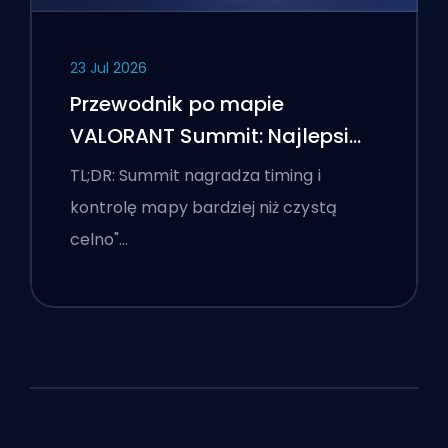
23 Jul 2026
Przewodnik po mapie
VALORANT Summit: Najlepsi
agenci, wezwania i smoki
TL;DR: Summit nagradza timing i
kontrolę mapy bardziej niż czystą
celno"…