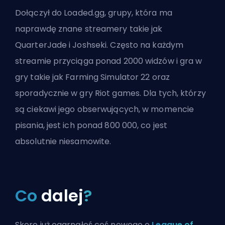
Dołączył do
Loaded.gg
, grupy, która ma
naprawdę znane streamery takie jak
QuarterJade i Joshseki. Często na każdym
streamie przyciąga ponad 2000 widzów i gra w
gry takie jak Farming Simulator 22 oraz
sporadycznie w gry
Riot games
. Dla tych, którzy
są ciekawi jego obserwujących, w momencie
pisania, jest ich ponad 800 000, co jest
absolutnie niesamowite.
Co
dalej
?
Skoro już ogarnąłeś coś nowego o
League of