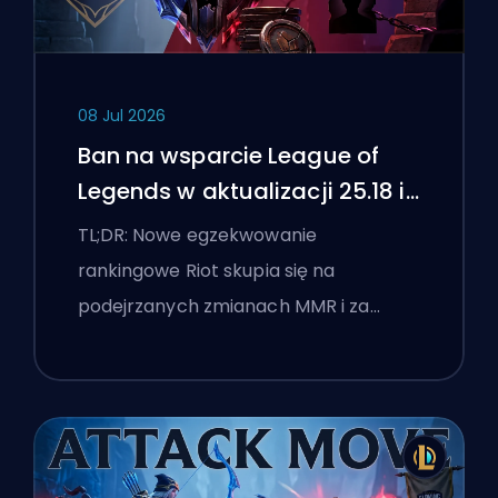
08 Jul 2026
Ban na wsparcie League of
Legends w aktualizacji 25.18 i
flagi boostingu
TL;DR: Nowe egzekwowanie
rankingowe Riot skupia się na
podejrzanych zmianach MMR i za…