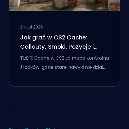
24 Jul 2026
Jak grać w CS2 Cache:
Callouty, Smoki, Pozycje i
Wskazówki Premier
TL;DR: Cache w CS2 to mapa kontrolna
środków, gdzie stare nawyki nie dział…