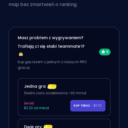
map bez zmartwień o ranking.
Masz problem z wygrywaniem?
Trafiają ci się słabi teammate’i?
Kup grę razem z jednym z naszych PRO
graczy.
Jedna gra
Średni czas oczekiwania <30 minut
$4.00
KUP TERAZ
- $3.32
$3.32 za mecz
Dwie gry