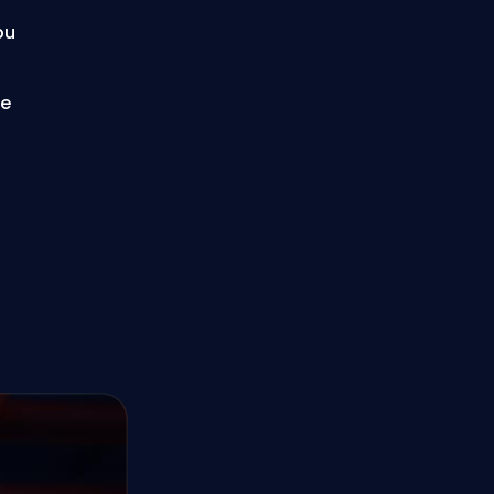
pu
we