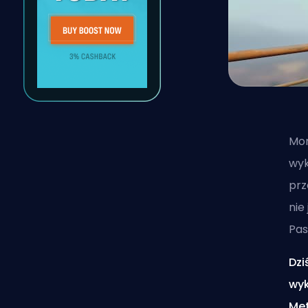
Mon
wyk
prz
nie
Pas
Dzi
wyk
Met