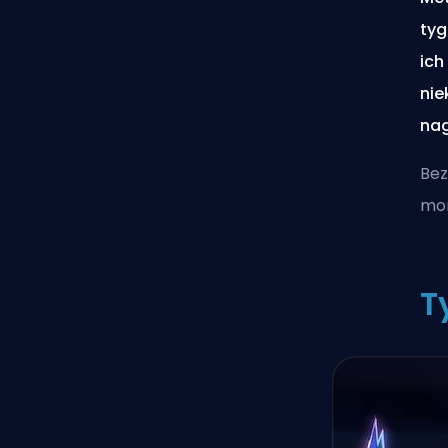
tyg
ich
nie
nag
Bez
mon
T