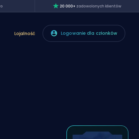
wo
20 000+
zadowolonych klientów
Logowanie dla członków
Lojalność