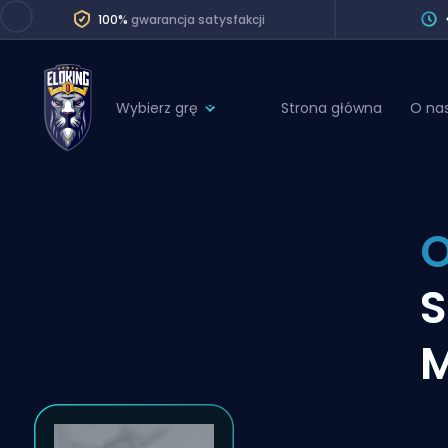
100%
gwarancja satysfakcji
Wybierz grę
Strona główna
O na
League of Legends
League 
Marvel Rivals
SERVICES
Valorant
O
Division Boos
Dota 2
Placements
S
Counter-Strike
Wins
Overwatch 2
Coaching
Rocket League
Path of Exile 2
Teammate