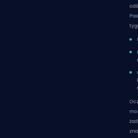
odś
Pas
tyg
Ocz
mon
żad
zna