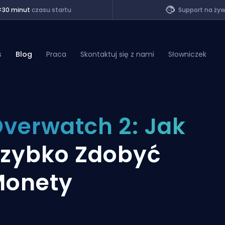
<30 minut
czasu startu
Support na ży
s
Blog
Praca
Skontaktuj się z nami
Słowniczek
of Legends
verwatch 2: Jak
t
zybko Zdobyć
Monety