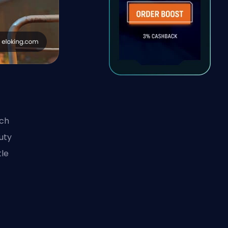
ych
uty
tle