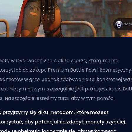
ety w Overwatch 2 to waluta w grze, którą można
orzystać do zakupu Premium Battle Pass i kosmetyczn
edmiotów w grze. Jednak zdobywanie tej konkretnej wal
 jest niczym łatwym, szczególnie jeśli próbujesz kupić Bat
s. Na szczęście jesteśmy tutaj, aby w tym pomóc.
ś przyjrzymy się kilku metodom, które możesz
orzystać, aby potencjalnie zdobyć monety szybciej.
ody te obejmują logowanie się, aby wykonywać