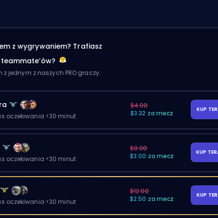
em z wygrywaniem? Trafiasz
h teammate’ów?
m z jednym z naszych PRO graczy.
ra
$4.00
KUP TE
$3.32 za mecz
as oczekiwania <30 minut
y
$8.00
KUP TE
$3.00 za mecz
as oczekiwania <30 minut
$12.00
KUP TE
$2.50 za mecz
as oczekiwania <30 minut