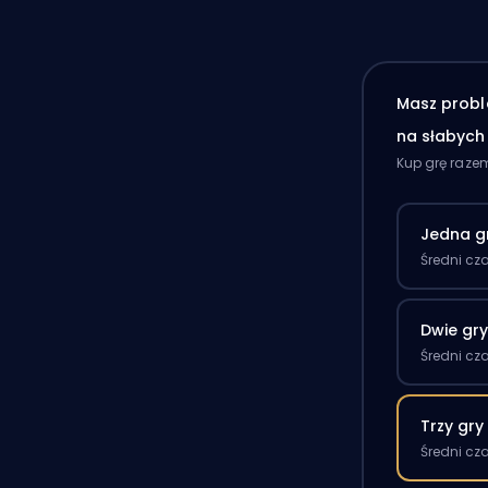
Masz probl
na słabyc
Kup grę raze
Jedna g
Średni cz
Dwie gr
Średni cz
Trzy gry
Średni cz