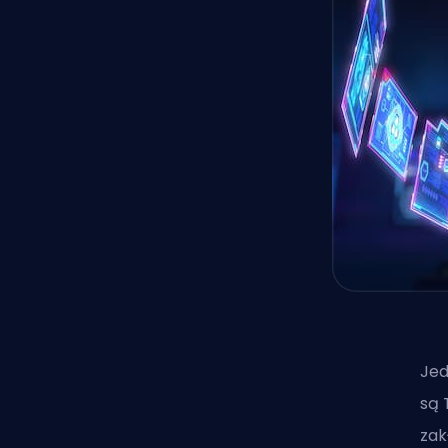
Jed
są 
zak