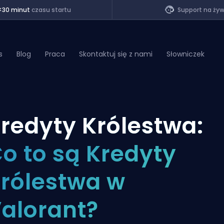
<30 minut
czasu startu
Support na ży
s
Blog
Praca
Skontaktuj się z nami
Słowniczek
of Legends
redyty Królestwa:
t
o to są Kredyty
rólestwa w
alorant?