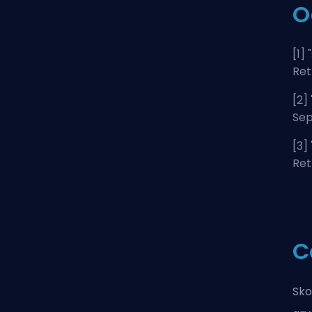
O
[1] "
Ret
[2] 
Sep
[3] 
Ret
C
Sko