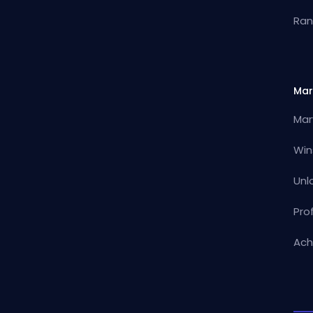
Ran
Mar
Mar
Win
Unl
Pro
Ach