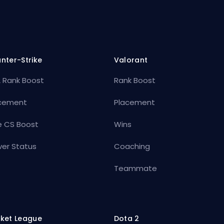
nter-Strike
Valorant
 Rank Boost
Rank Boost
cement
Placement
e CS Boost
Wins
ver Status
Coaching
Teammate
ket League
Dota 2