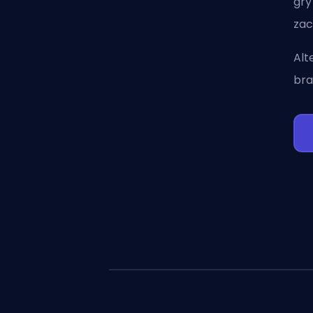
gry
zac
Alt
bra