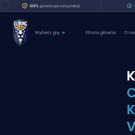
100%
gwarancja satysfakcji
Wybierz grę
Strona główna
O na
League of Legends
League 
Marvel Rivals
SERVICES
Valorant
K
Division Boos
Dota 2
Placements
C
Counter-Strike
Wins
Overwatch 2
K
Coaching
Rocket League
V
Path of Exile 2
Teammate