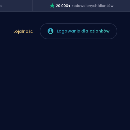
wo
20 000+
zadowolonych klientów
Logowanie dla członków
Lojalność