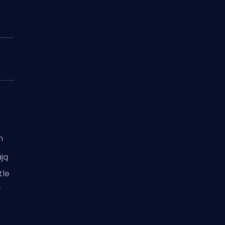
n
ają
tle
w