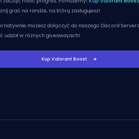
 i zacząć robić progres. Pomożemy!
Kup Valorant Boost
znij grać na randze, na którą zasługujesz!
ernatywnie możesz
dołączyć do naszego Discord Server
ć udział w różnych giveawayach!
Kup Valorant Boost