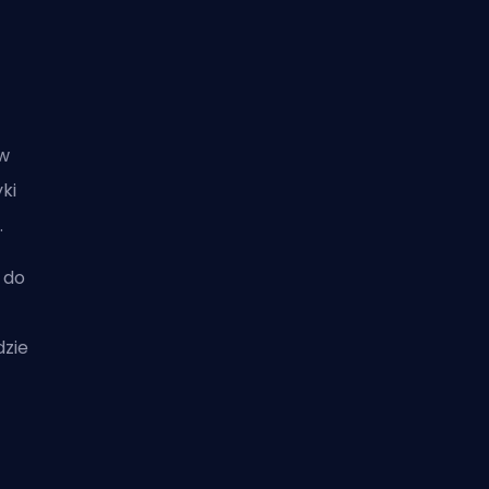
ów
ki
.
 do
dzie