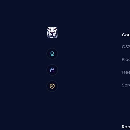
Cou
CS2
Pla
Fre
Ser
Roc