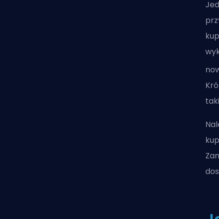
Jed
prz
kup
wyk
no
Kró
tak
Nal
ku
Zam
dos