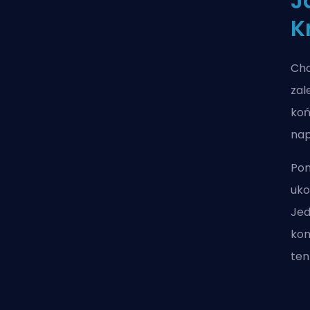
J
K
Cho
zal
koń
nap
Pon
uko
Jed
kom
ten