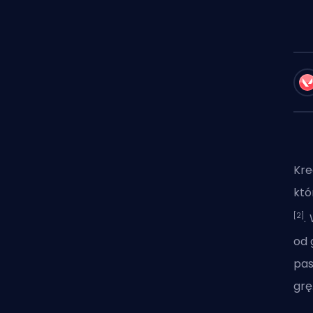
Kre
któ
[2]
.
od 
pas
grę