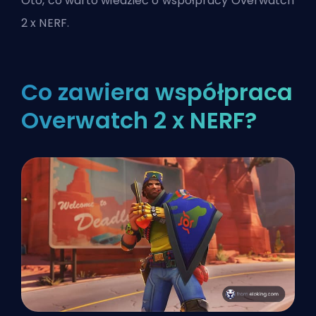
Oto, co warto wiedzieć o współpracy
Overwatch
2
x NERF.
Co zawiera współpraca
Overwatch 2 x NERF?