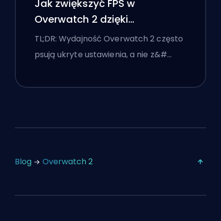
Jak zwiększyć FPS w
Overwatch 2 dzięki
najlepszym ustawieniom
TL;DR: Wydajność Overwatch 2 często
psują ukryte ustawienia, a nie z&#…
Blog
Overwatch 2