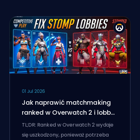
01 Jul 2026
Jak naprawić matchmaking
ranked w Overwatch 2 i lobby
'stomp'
TL;DR: Ranked w Overwatch 2 wydaje
się uszkodzony, ponieważ potrzeba