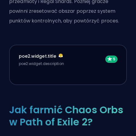
przedmioty i Regal Shards. Później gracze
powinni zresetować obszar poprzez system
punktów kontrolnych, aby powtórzyć proces.
poe2.widget.title
poe2.widget.description
Jak farmić Chaos Orbs
w Path of Exile 2?