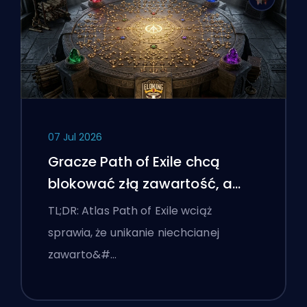
07 Jul 2026
Gracze Path of Exile chcą
blokować złą zawartość, a
interfejs wciąż im przeszkadza
TL;DR: Atlas Path of Exile wciąż
sprawia, że unikanie niechcianej
zawarto&#…