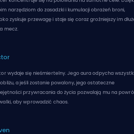
fter koncentruje się na polowaniu na samotne cele. Dzięk
im narzędziom do zasadzki i kumulacji obrażeń broni,
bko zyskuje przewagę i staje się coraz groźniejszy im dłuż
a mecz.
ctor
tor wydaje się nieśmiertelny. Jego aura odpycha wszystk
obliżu, a jeśli zostanie powalony, jego ostateczne
ejętności przywracania do życia pozwalają mu na powró
walki, aby wprowadzić chaos.
ven