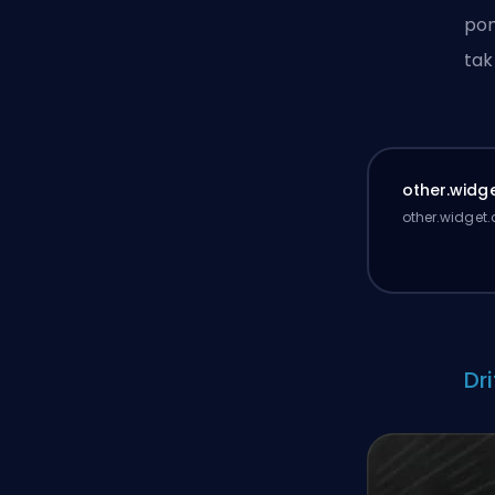
pom
tak
other.widge
other.widget.
Dri