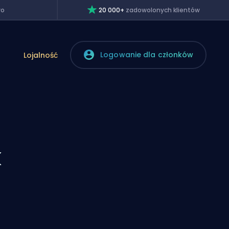
wo
20 000+
zadowolonych klientów
Logowanie dla członków
Lojalność
k