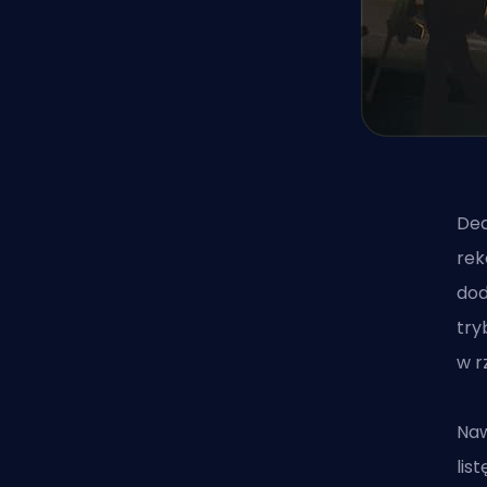
Dea
rek
dod
try
w r
Naw
lis