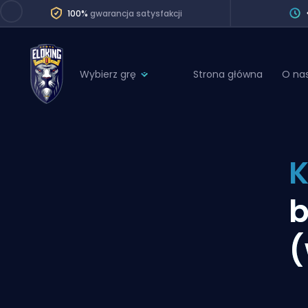
100%
gwarancja satysfakcji
Wybierz grę
Strona główna
O na
League of Legends
League 
Marvel Rivals
SERVICES
Valorant
K
Division Boos
Dota 2
Placements
b
Counter-Strike
Wins
Overwatch 2
(
Coaching
Rocket League
Path of Exile 2
Teammate