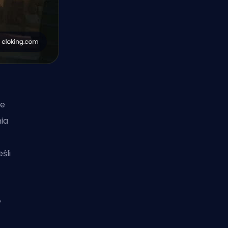
ie
nia
śli
y