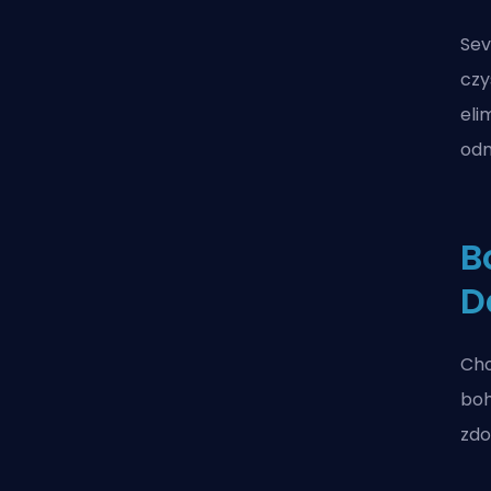
Sev
czy
eli
odm
B
D
Cho
boh
zdo