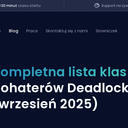
<30 minut
czasu startu
Support na ży
s
Blog
Praca
Skontaktuj się z nami
Słowniczek
of Legends
ompletna lista klas
t
ohaterów Deadloc
wrzesień 2025)