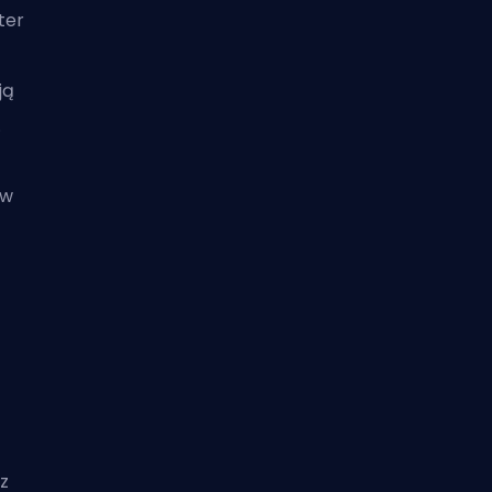
ter
ją
.
ów
z