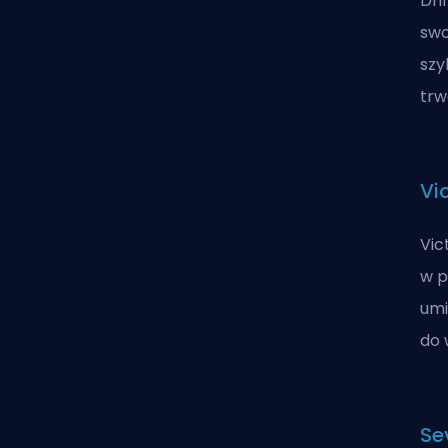
Dri
swo
szy
trw
Vi
Vic
w p
umi
do 
Se