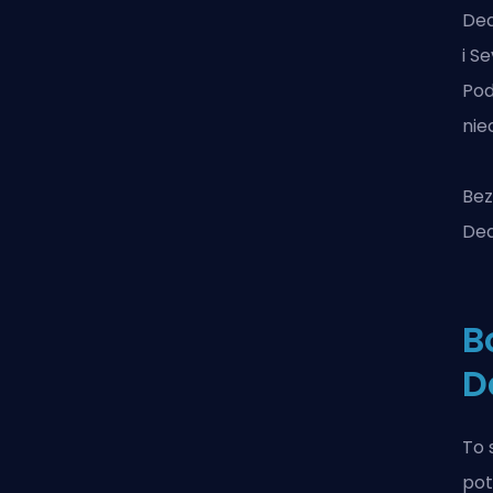
De
i S
Pod
nie
Bez
Dea
B
D
To 
pot