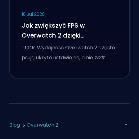
16 Jul 2026
Jak zwiększyć FPS w
Overwatch 2 dzięki
najlepszym ustawieniom
TL;DR: Wydajność Overwatch 2 często
psują ukryte ustawienia, a nie z&#…
Blog
Overwatch 2