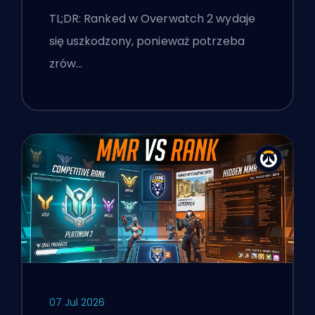
'stomp'
TL;DR: Ranked w Overwatch 2 wydaje
się uszkodzony, ponieważ potrzeba
zrów…
07 Jul 2026