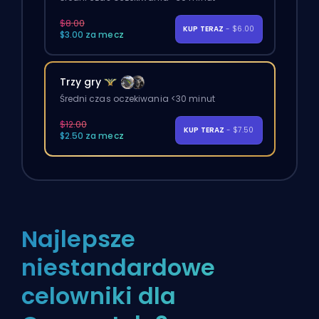
$8.00
KUP TERAZ
- $6.00
$3.00 za mecz
Trzy gry
Średni czas oczekiwania <30 minut
$12.00
KUP TERAZ
- $7.50
$2.50 za mecz
Najlepsze
niestandardowe
celowniki dla