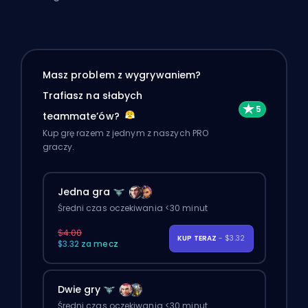
Masz problem z wygrywaniem?
Trafiasz na słabych
teammate’ów?
Kup grę razem z jednym z naszych PRO
graczy.
Jedna gra
Średni czas oczekiwania <30 minut
$4.00
KUP TERAZ
- $3.32
$3.32 za mecz
Dwie gry
Średni czas oczekiwania <30 minut