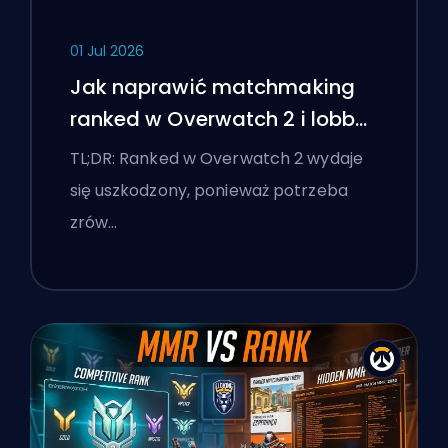
01 Jul 2026
Jak naprawić matchmaking
ranked w Overwatch 2 i lobby
'stomp'
TL;DR: Ranked w Overwatch 2 wydaje
się uszkodzony, ponieważ potrzeba
zrów…