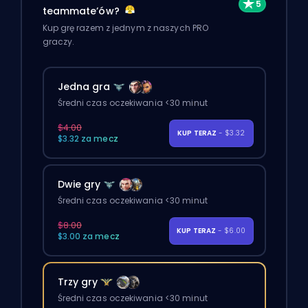
teammate’ów?
Kup grę razem z jednym z naszych PRO
graczy.
Jedna gra
Średni czas oczekiwania <30 minut
$4.00
KUP TERAZ
- $3.32
$3.32 za mecz
Dwie gry
Średni czas oczekiwania <30 minut
$8.00
KUP TERAZ
- $6.00
$3.00 za mecz
Trzy gry
Średni czas oczekiwania <30 minut