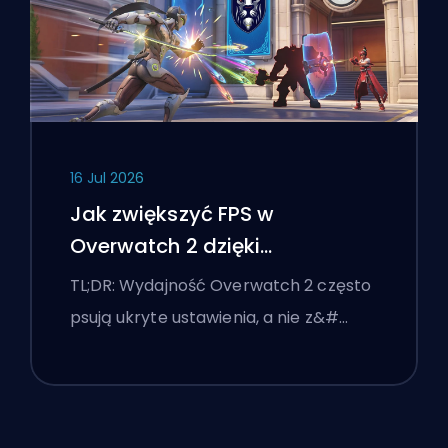
16 Jul 2026
Jak zwiększyć FPS w
Overwatch 2 dzięki
najlepszym ustawieniom
TL;DR: Wydajność Overwatch 2 często
psują ukryte ustawienia, a nie z&#…