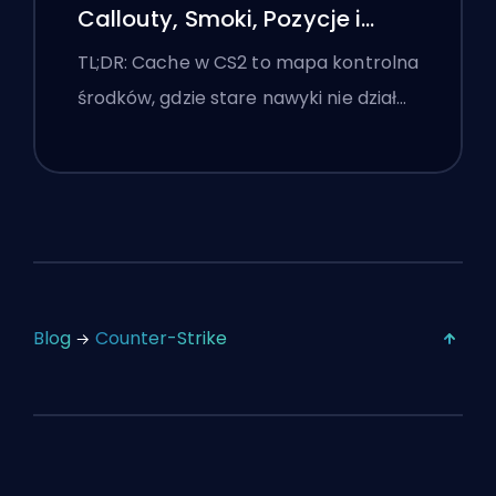
Callouty, Smoki, Pozycje i
Wskazówki Premier
TL;DR: Cache w CS2 to mapa kontrolna
środków, gdzie stare nawyki nie dział…
Blog
Counter-Strike