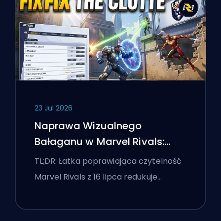
23 Jul 2026
Naprawa Wizualnego
Bałaganu w Marvel Rivals:
Najlepsze Ustawienia
TL;DR: Łatka poprawiająca czytelność
Konkurencyjne Po Łatce z 16
Marvel Rivals z 16 lipca redukuje…
Lipca