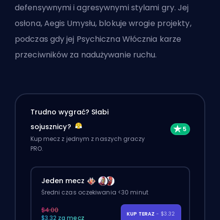
defensywnymi i agresywnymi stylami gry. Jej
osłona, Aegis Umysłu, blokuje wrogie projekty,
podczas gdy jej Psychiczna Włócznia karze
przeciwników za nadużywanie ruchu.
Trudno wygrać? Słabi
sojusznicy?
Kup mecz z jednym z naszych graczy
PRO.
Jeden mecz
Średni czas oczekiwania <30 minut
$4.00
KUP TERAZ
- $3.32
$3.32 za mecz