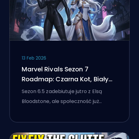
13 Feb 2026
Marvel Rivals Sezon 7
Roadmap: Czarna Kot, Biały
Lis i Wydarzenie Monsters
Sezon 6.5 zadebiutuje jutro z Elsą
Take Manhattan
Bloodstone, ale społeczność już…