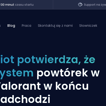
<30 minut
czasu startu
Support na ży
s
Blog
Praca
Skontaktuj się z nami
Słowniczek
of Legends
iot potwierdza, że
t
system
powtórek w
alorant w końcu
adchodzi