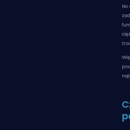
No 
zad
fun
cię
tro
Wię
pow
naj
C
p