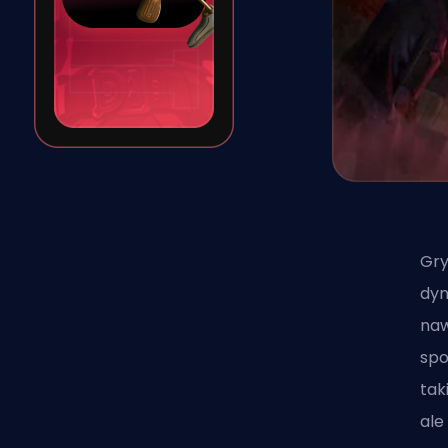
Gry
dyn
naw
spo
tak
ale