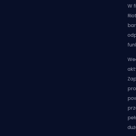
W f
Rio
bar
odp
fun
Wed
akt
Zap
pro
pow
prz
peł
duż