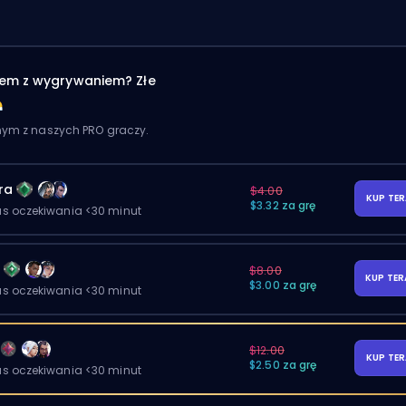
em z wygrywaniem? Złe
dnym z naszych PRO graczy.
ra
$4.00
KUP TE
$3.32 za grę
as oczekiwania <30 minut
y
$8.00
KUP TE
$3.00 za grę
as oczekiwania <30 minut
$12.00
KUP TE
$2.50 za grę
as oczekiwania <30 minut