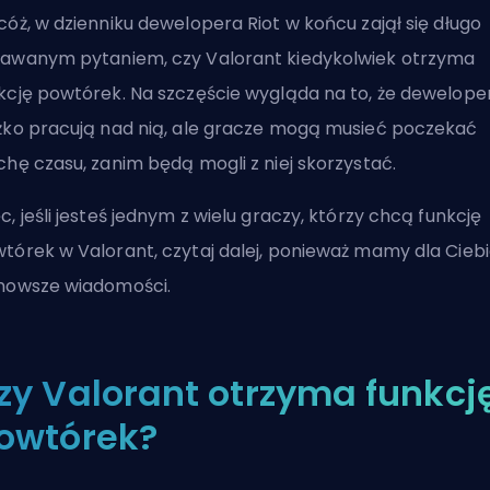
cóż, w dzienniku dewelopera Riot w końcu zajął się długo
awanym pytaniem, czy Valorant kiedykolwiek otrzyma
kcję powtórek. Na szczęście wygląda na to, że dewelope
żko pracują nad nią, ale gracze mogą musieć poczekać
chę czasu, zanim będą mogli z niej skorzystać.
c, jeśli jesteś jednym z wielu graczy, którzy chcą funkcję
tórek w Valorant, czytaj dalej, ponieważ mamy dla Cieb
nowsze wiadomości.
zy Valorant otrzyma funkcj
owtórek?