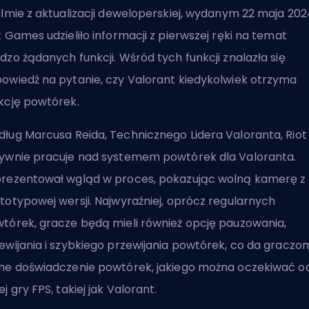
ilmie z aktualizacji deweloperskiej, wydanym 22 maja 202
t Games udzieliło informacji z pierwszej ręki na temat
dzo żądanych funkcji. Wśród tych funkcji znalazła się
owiedź na pytanie, czy Valorant kiedykolwiek otrzyma
kcję powtórek.
ług Marcusa Reida, Technicznego Lidera Valoranta,
Riot
ywnie pracuje nad systemem powtórek dla Valoranta.
rezentował wgląd w proces, pokazując wolną kamerę z
totypowej wersji. Najwyraźniej, oprócz regularnych
tórek, gracze będą mieli również opcję pauzowania,
ewijania i szybkiego przewijania powtórek, co da graczo
ne doświadczenie powtórek, jakiego można oczekiwać o
ej gry FPS, takiej jak Valorant.