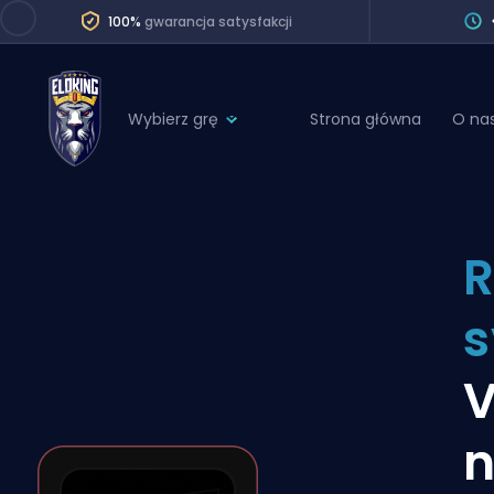
100%
gwarancja satysfakcji
Wybierz grę
Strona główna
O na
League of Legends
League 
Marvel Rivals
SERVICES
Valorant
R
Division Boos
Dota 2
Placements
Counter-Strike
Wins
Overwatch 2
V
Coaching
Rocket League
n
Path of Exile 2
Teammate