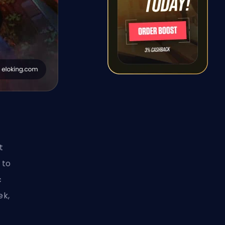
t
 to
ć
ek,