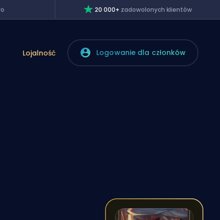
wo
20 000+
zadowolonych klientów
Logowanie dla członków
Lojalność