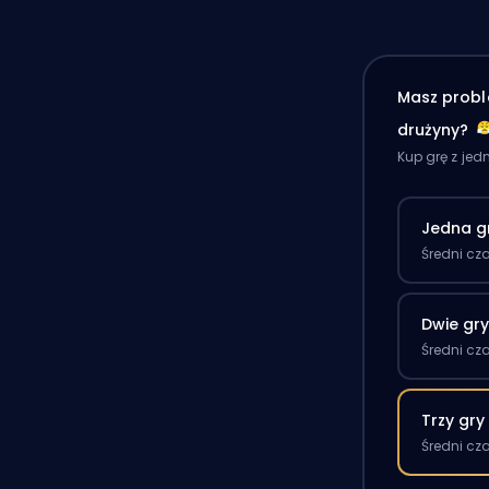
Masz probl
drużyny?
Kup grę z je
Jedna g
Średni cz
Dwie gr
Średni cz
Trzy gry
Średni cz