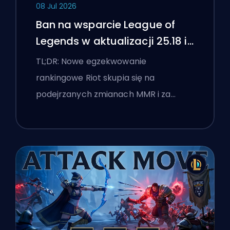
08 Jul 2026
Ban na wsparcie League of
Legends w aktualizacji 25.18 i
flagi boostingu
TL;DR: Nowe egzekwowanie
rankingowe Riot skupia się na
podejrzanych zmianach MMR i za…