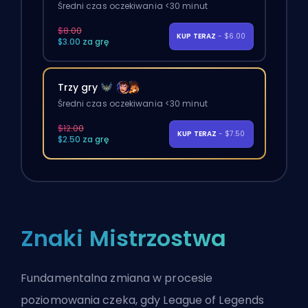
Średni czas oczekiwania <30 minut
$8.00
KUP TERAZ
- $6.00
$3.00 za grę
Trzy gry
Średni czas oczekiwania <30 minut
$12.00
KUP TERAZ
- $7.50
$2.50 za grę
Znaki Mistrzostwa
Fundamentalna zmiana w procesie
poziomowania czeka, gdy League of Legends