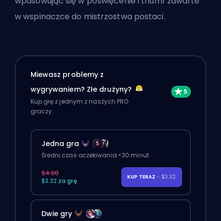
wpasowując się w poświęcenie i triumf zawarte
w wspinaczce do mistrzostwa postaci.
Miewasz problemy z
wygrywaniem? Złe drużyny?
Kup grę z jednym z naszych PRO
graczy.
Jedna gra
Średni czas oczekiwania <30 minut
$4.00
KUP TERAZ
- $3.32
$3.32 za grę
Dwie gry