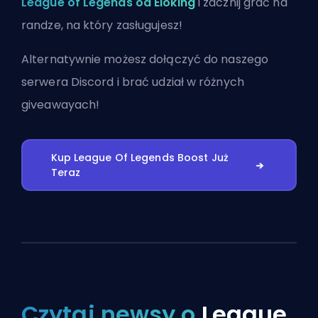
League of Legends od Eloking
i zacznij grać na
randze, na który zasługujesz!
Alternatywnie możesz
dołączyć do naszego
serwera Discord
i brać udział w różnych
giveawayach!
Kup League Of Legends Boost Już
Teraz
Czytaj newsy o
League