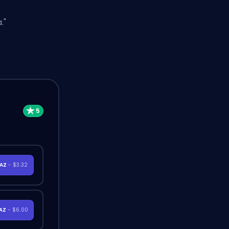
."
RAZ
- $3.32
RAZ
- $6.00