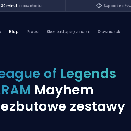
<30 minut
czasu startu
Support na ży
s
Blog
Praca
Skontaktuj się z nami
Słowniczek
of Legends
eague of Legends
t
ARAM
Mayhem
ezbutowe zestawy