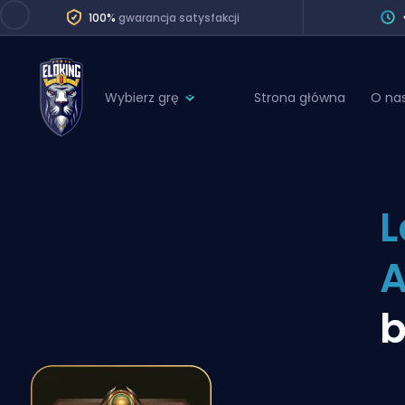
100%
gwarancja satysfakcji
Wybierz grę
Strona główna
O na
League of Legends
League 
Marvel Rivals
SERVICES
Valorant
L
Division Boos
Dota 2
Placements
Counter-Strike
Wins
Overwatch 2
b
Coaching
Rocket League
Path of Exile 2
Teammate