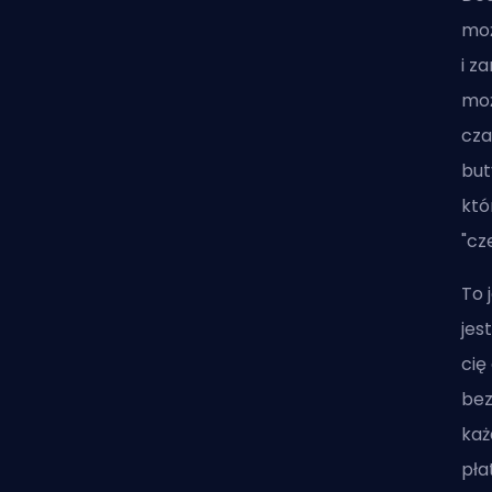
moż
i z
moż
cza
but
któ
"cz
To 
jes
cię
bez
każ
pła