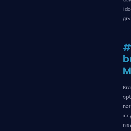
i d
gry
#
b
M
Bra
opt
nor
inn
nie