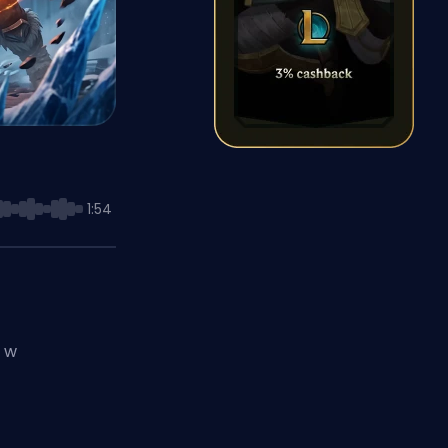
1:54
ę w