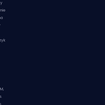
ty
nie
na
y
zyk
M,
a.
o