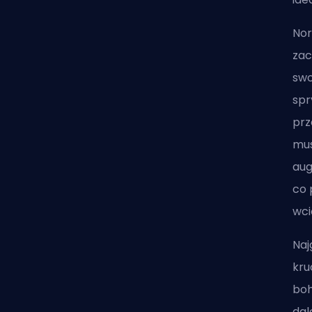
Nor
zac
swo
spr
prz
mus
aug
co 
wci
Naj
kru
boh
dal