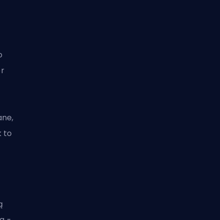
o
r
ane,
k to
ą
ta -