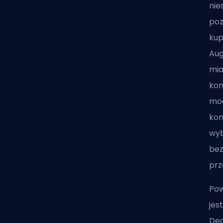
nie
poz
kup
Aug
mia
kon
moc
kon
wyb
bez
prz
Pow
jes
Dec