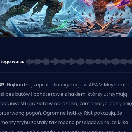
 tego wpisu
DR:
Najbardziej zepsute konfiguracje w ARAM Mayhem
to
isi bez butów i bohaterowie z hakiem, którzy utrzymują
po, inwestując złoto w obrażenia, zamieniając jedną lini
eprzerwaną pogoń. Ogromne
hotfixy Riot
pokazują, że
menty trybu zostały tak mocno przeładowane, że kilka
alnych zestawów mogło wymazać normalne kontrgry.