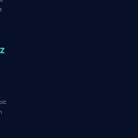
t
z
cić
m