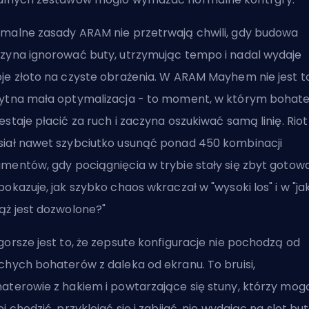
malne zasady ARAM nie przetrwają chwili, gdy budowa
zyna ignorować buty, utrzymując tempo i nadal wydaje
je złoto na czyste obrażenia. W ARAM Mayhem nie jest t
ytna mała optymalizacja - to moment, w którym bohate
estaje płacić za ruch i zaczyna oszukiwać samą linię. Riot
iał nawet szybciutko usunąć ponad 450 kombinacji
mentów, gdy pociągnięcia w trybie stały się zbyt gotow
pokazuje, jak szybko chaos wkraczał w "wysoki los" i w "ja
ąż jest dozwolone?"
gorsze jest to, że zepsute konfiguracje nie pochodzą od
chych bohaterów z daleka od ekranu. To bruisi,
aterowie z hakiem i powtarzające się stuny, którzy mog
ej chodzić, przyklejać się i zabijać, nie wydając na slot bu