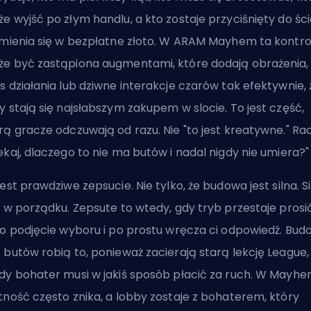
e wyjść po złym handlu, a kto zostaje przyciśnięty do śc
amienia się w bezpłatne złoto. W ARAM Mayhem ta kontro
e być zastąpiona augmentami, które dodają obrażenia,
s działania lub dziwne interakcje czarów tak efektywnie, 
y stają się najsłabszym zakupem w slocie. To jest część,
rą gracze odczuwają od razu. Nie "to jest kreatywne." Ra
ekaj, dlaczego to nie ma butów i nadal nigdy nie umiera?"
jest prawdziwe zepsucie. Nie tylko, że budowa jest silna. Si
t w porządku. Zepsute to wtedy, gdy tryb przestaje prosi
 o podjęcie wyboru i po prostu wręcza ci odpowiedź. Bud
 butów robią to, ponieważ zacierają starą lekcję League,
dy bohater musi w jakiś sposób płacić za ruch. W Mayhe
tność często znika, a lobby zostaje z bohaterem, który