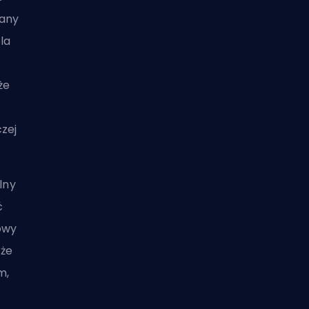
iany
la
że
czej
lny
ć
owy
 że
m,