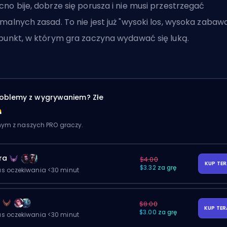
no bije, dobrze się porusza i nie musi przestrzegać
malnych zasad. To nie jest już "wysoki los, wysoka zabawa
punkt, w którym gra zaczyna wydawać się luką.
oblemy z wygrywaniem? Złe
dnym z naszych PRO graczy.
ra
$4.00
KUP TE
$3.32 za grę
as oczekiwania <30 minut
y
$8.00
KUP TE
$3.00 za grę
as oczekiwania <30 minut