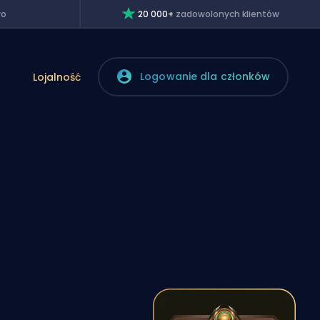
wo
20 000+
zadowolonych klientów
Logowanie dla członków
Lojalność