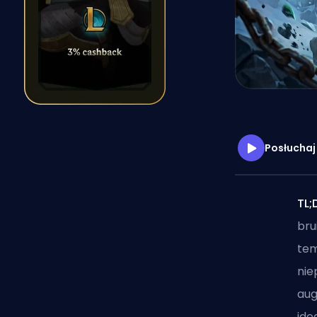
Posłuchaj
TL;
bru
tem
ni
aug
ide