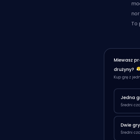
moc
nor
To 
Miewasz pr
drużyny?
Kup grę z je
Jedna g
Średni cz
Dwie gr
Średni cz