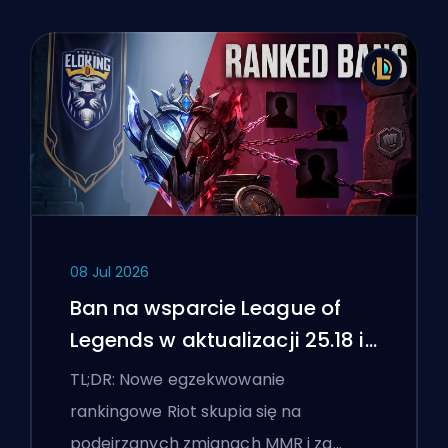
08 Jul 2026
Ban na wsparcie League of
Legends w aktualizacji 25.18 i
flagi boostingu
TL;DR: Nowe egzekwowanie
rankingowe Riot skupia się na
podejrzanych zmianach MMR i za…