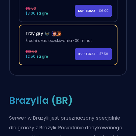
$8.00
KUP TERAZ
- $6.00
$3.00 za grę
Trzy gry
Średni czas oczekiwania <30 minut
$12.00
KUP TERAZ
- $7.50
$2.50 za grę
Brazylia (BR)
Serwer w Brazylii jest przeznaczony specjalnie
dla graczy z Brazylii. Posiadanie dedykowanego