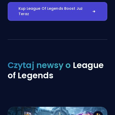
Kup League Of Legends Boost Już
Teraz
Czytaj newsy o
League
of Legends