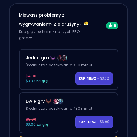
Miewasz problemy z
wygrywaniem? Złe drużyny?
Kup grę z jednym z naszych PRO
graczy.
Jedna gra
Średni czas oczekiwania <30 minut
$4.00
KUP TERAZ
- $3.32
$3.32 za grę
Dwie gry
Średni czas oczekiwania <30 minut
$8.00
KUP TERAZ
- $6.00
$3.00 za grę