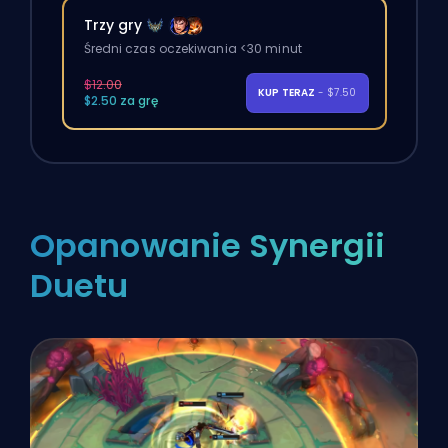
Trzy gry
Średni czas oczekiwania <30 minut
$12.00
KUP TERAZ
- $7.50
$2.50 za grę
Opanowanie Synergii
Duetu