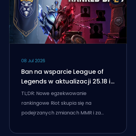
08 Jul 2026
Ban na wsparcie League of
Legends w aktualizacji 25.18 i
flagi boostingu
TL;DR: Nowe egzekwowanie
rankingowe Riot skupia się na
podejrzanych zmianach MMR i za…