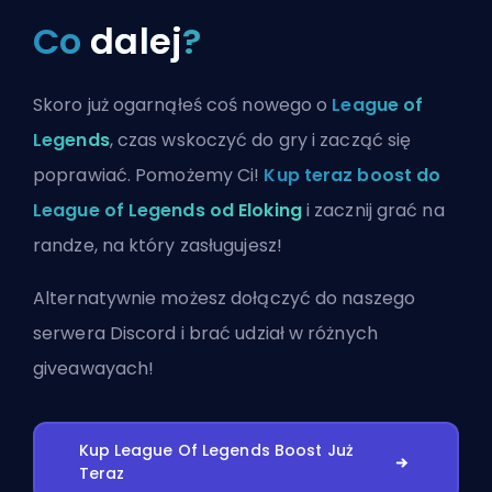
Co
dalej
?
Skoro już ogarnąłeś coś nowego o
League of
Legends
, czas wskoczyć do gry i zacząć się
poprawiać. Pomożemy Ci!
Kup teraz boost do
League of Legends od Eloking
i zacznij grać na
randze, na który zasługujesz!
Alternatywnie możesz
dołączyć do naszego
serwera Discord
i brać udział w różnych
giveawayach!
Kup League Of Legends Boost Już
Teraz