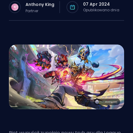
07 Apr 2024
Anthony King
A
Opublikowano dnia
Partner
Riot
wypuścił zupełnie nowy tryb gry dla League