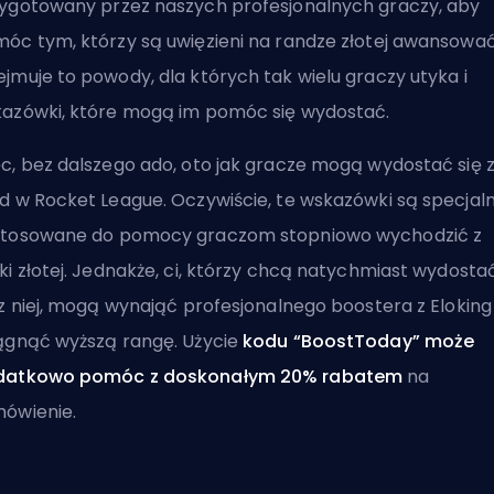
ygotowany przez naszych profesjonalnych graczy, aby
óc tym, którzy są uwięzieni na randze złotej
awansowa
jmuje to powody, dla których tak wielu graczy utyka i
azówki, które mogą im pomóc się wydostać.
c, bez dalszego ado, oto jak gracze mogą wydostać się 
d w Rocket League. Oczywiście, te wskazówki są specjaln
tosowane do pomocy graczom stopniowo wychodzić z
ki złotej. Jednakże, ci, którzy chcą natychmiast wydosta
 z niej, mogą
wynająć profesjonalnego boostera z Eloking
ągnąć wyższą rangę. Użycie
kodu “BoostToday” może
datkowo pomóc z doskonałym 20% rabatem
na
ówienie.