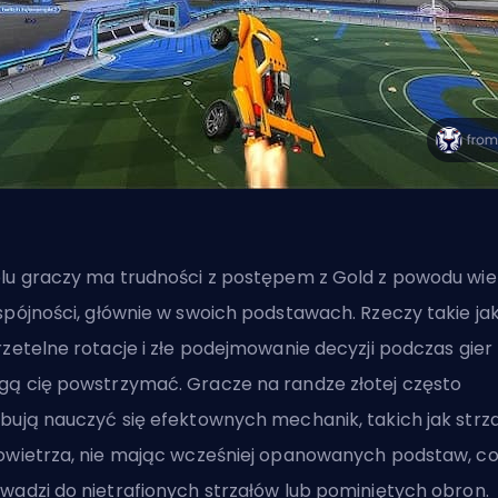
lu graczy ma trudności z postępem z Gold z powodu wie
spójności,
głównie w swoich podstawach
. Rzeczy takie ja
rzetelne rotacje i złe podejmowanie decyzji podczas gier
ą cię powstrzymać. Gracze na randze złotej często
bują nauczyć się efektownych mechanik, takich jak strza
owietrza, nie mając wcześniej opanowanych podstaw, c
wadzi do nietrafionych strzałów lub pominiętych obron.