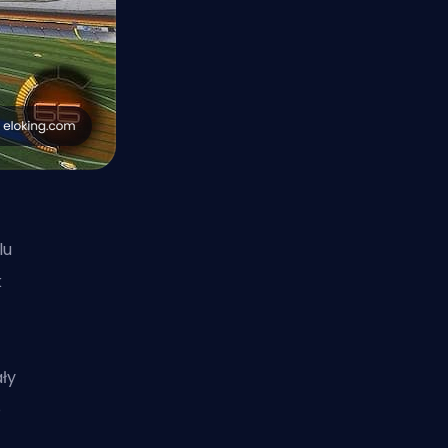
lu
k
ły
o