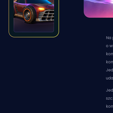
Na 
o w
kon
kom
Jed
uda
Jed
szc
kom