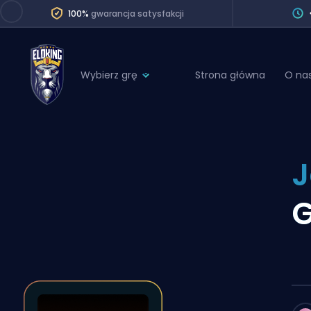
100%
gwarancja satysfakcji
Wybierz grę
Strona główna
O na
League of Legends
League 
Marvel Rivals
SERVICES
Valorant
J
Division Boos
Dota 2
Placements
G
Counter-Strike
Wins
Overwatch 2
Coaching
Rocket League
Path of Exile 2
Teammate