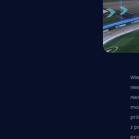
Wie
nie
nie
mog
pró
z p
pro