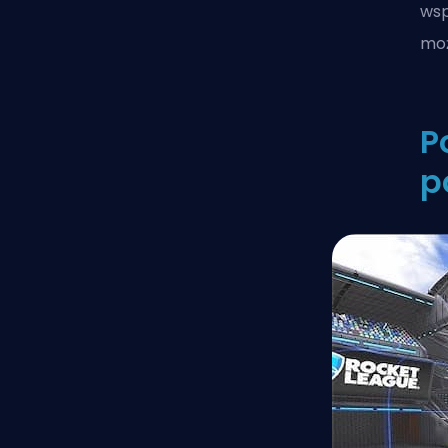
wsp
moż
P
p