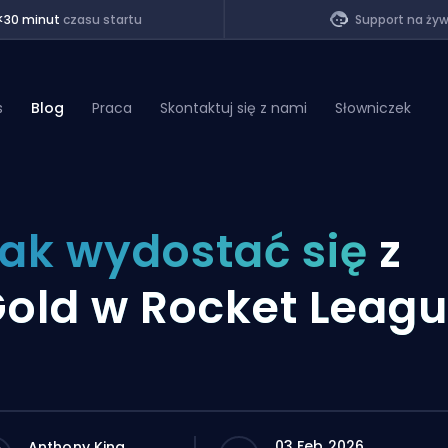
<30 minut
czasu startu
Support na ży
s
Blog
Praca
Skontaktuj się z nami
Słowniczek
of Legends
ak wydostać się
z
t
old w Rocket Leag
03 Feb 2026
Anthony King