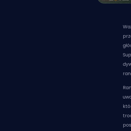
Waż
prz
głó
Sup
dyw
ran
Ran
uwa
któ
tro
pos