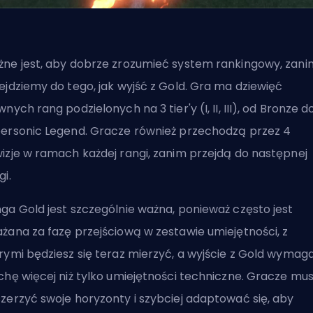
ne jest, aby dobrze zrozumieć system rankingowy, zani
ejdziemy do tego, jak wyjść z Gold. Gra ma dziewięć
wnych rang podzielonych na 3 tier'y (I, II, III), od Bronze d
ersonic Legend. Gracze również przechodzą przez 4
izje w ramach każdej rangi, zanim przejdą do następnej
gi
.
ga Gold jest szczególnie ważna, ponieważ często jest
żana za fazę przejściową w zestawie umiejętności, z
rymi będziesz się teraz mierzyć, a wyjście z Gold wymag
chę więcej niż tylko umiejętności techniczne. Gracze mu
zerzyć swoje horyzonty i szybciej adaptować się, aby