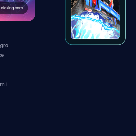
 gra
ze
m i