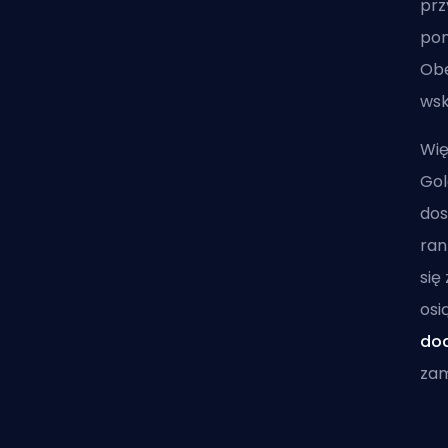
prz
pom
Obe
wsk
Wię
Gol
dos
ran
się
osi
do
zam