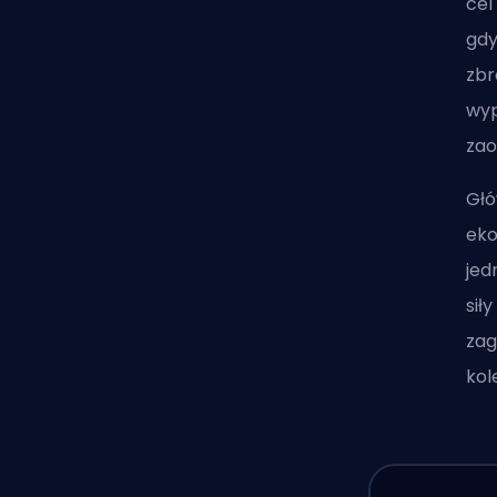
cel
gdy
zbr
wyp
zao
Głó
eko
jed
sił
zag
kol