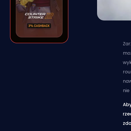
Zar
moż
wyk
rou
naw
nie
Aby
rze
zda