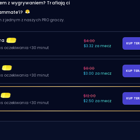
em z wygrywaniem? Trafiają ci
eammate’i?
m z jednym z naszych PRO graczy.
ra
$4.00
KUP TE
$3.32 za mecz
as oczekiwania <30 minut
y
$8.00
KUP TE
$3.00 za mecz
as oczekiwania <30 minut
$12.00
KUP TE
$2.50 za mecz
as oczekiwania <30 minut