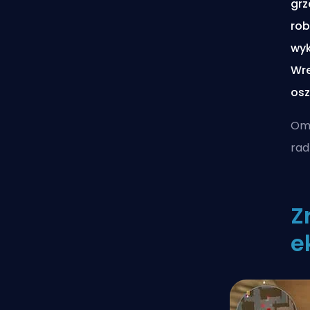
grz
rob
wyk
Wre
osz
Omó
rad
Z
e