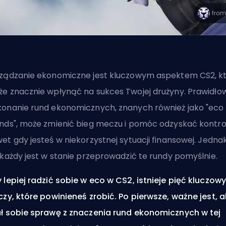
ządzanie ekonomiczne jest kluczowym aspektem CS2, k
e znacznie wpłynąć na sukces Twojej drużyny. Prawidło
onanie rund ekonomicznych, znanych również jako "eco
nds", może zmienić bieg meczu i pomóc odzyskać kontro
et gdy jesteś w niekorzystnej sytuacji finansowej. Jedna
 każdy jest w stanie przeprowadzić te rundy pomyślnie.
 lepiej radzić sobie w eco w CS2, istnieje pięć kluczow
czy, które powinieneś zrobić. Po pierwsze, ważne jest, 
ł sobie sprawę z znaczenia rund ekonomicznych w tej