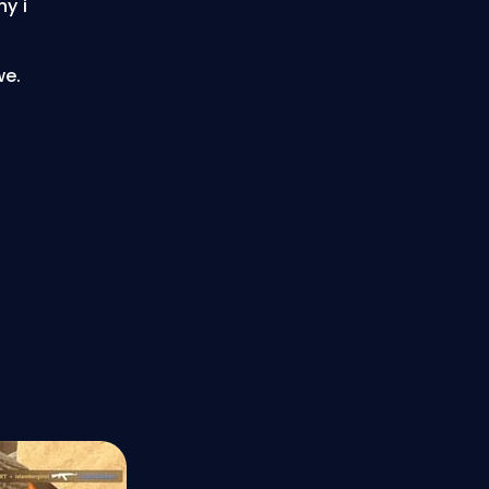
y i
we.