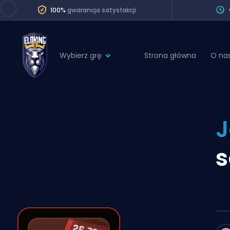
100%
gwarancja satysfakcji
Wybierz grę
Strona główna
O na
League of Legends
League 
Marvel Rivals
SERVICES
Valorant
J
Division Boos
Dota 2
Placements
s
Counter-Strike
Wins
Overwatch 2
Coaching
Rocket League
Path of Exile 2
Teammate