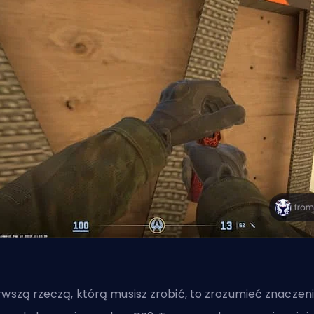
rwszą rzeczą, którą musisz zrobić, to zrozumieć znaczeni