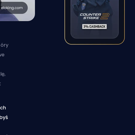
tóry
we
lę,
k
ych
abyś