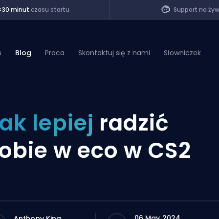
<30 minut
czasu startu
Support na ży
s
Blog
Praca
Skontaktuj się z nami
Słowniczek
of Legends
ak lepiej
radzić
t
obie w eco w CS2
06 May 2024
Anthony King