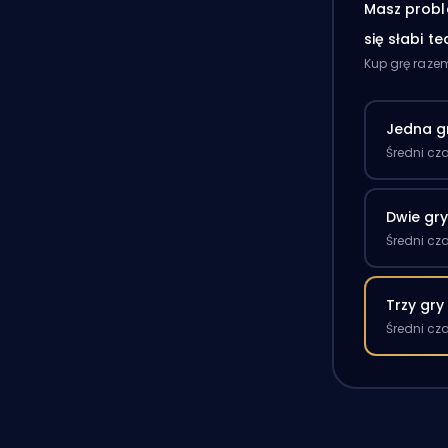
Masz probl
się słabi t
Kup grę raze
Jedna g
Średni cz
Dwie gr
Średni cz
Trzy gry
Średni cz