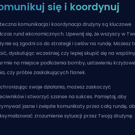
omunikuj się i koordynuj
teczna komunikacja i koordynacja drużyny są kluczowe
czas rund ekonomicznych. Upewnij się, że wszyscy w Two
żynie są zgodni co do strategii i celów na rundę. Możesz t
bić, dyskutując wcześniej, czy lepiej skupić się na wspól
urmie na miejsce podłożenia bomby, ustawieniu krzyżow
ia, czy próbie zaskakujących flanek.
chronizując swoje działania, możesz zaskoczyć
eciwników i stworzyć szanse na sukces. Pamiętaj, aby
zymywać jasne i zwięzłe komunikaty przez całą rundę, a
symalizować zrozumienie sytuacji przez Twoją drużynę.