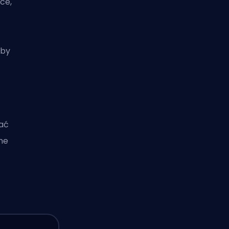
ce,
aby
wać
ne