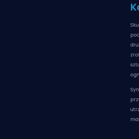
K
Sku
pod
dru
zro
szt
ogn
Syn
prz
utr
mak