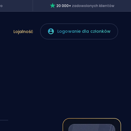
wo
20 000+
zadowolonych klientów
Logowanie dla członków
Lojalność