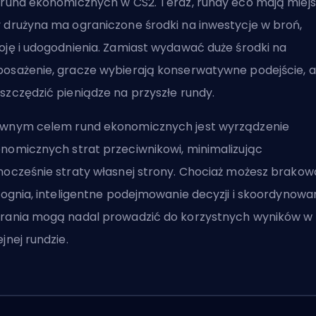
 rund ekonomicznych w CS2. Teraz, rundy eco mają miejs
 drużyna ma ograniczone środki na inwestycje w broń,
oję i udogodnienia. Zamiast wydawać duże środki na
osażenie, gracze wybierają konserwatywne podejście, 
szczędzić pieniądze na przyszłe rundy.
wnym celem rund ekonomicznych jest wyrządzenie
nomicznych strat przeciwnikowi, minimalizując
nocześnie straty własnej strony. Chociaż możesz brako
y ognia, inteligentne podejmowanie decyzji i skoordynowa
rania mogą nadal prowadzić do korzystnych wyników w
ejnej rundzie.