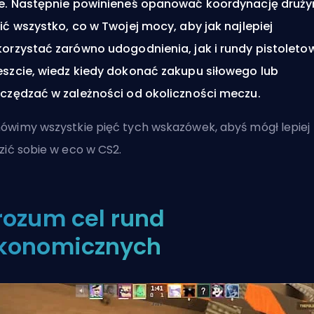
e. Następnie powinieneś opanować koordynację drużyn
ić wszystko, co w Twojej mocy, aby jak najlepiej
orzystać zarówno udogodnienia, jak i rundy pistoleto
szcie, wiedz kiedy dokonać zakupu siłowego lub
czędzać w zależności od okoliczności meczu.
wimy wszystkie pięć tych wskazówek, abyś mógł lepiej
zić sobie w eco w CS2.
rozum cel rund
konomicznych