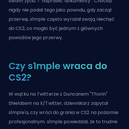
swoim życiu" i "naprawić dokumenty". Chociaż
nigdy nie podał tego jako powodu, gdy zaczął
przerwę, s1mple często wyrażał swoją niechęć
do CS2, co mogło być jednym z głównych
powodów jego przerwy.
Czy s1mple wraca do
CS2?
W wątku na Twitterze z Duncanem "Thorin"
Shieldsem na X/Twitter, dziennikarz zapytał
s1mple'a, czy wróci do grania w CS2 na poziomie
profesjonalnym. s1mple powiedział, że to trudne