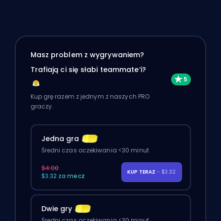
Masz problem z wygrywaniem?
Trafiają ci się słabi teammate’i?
Kup grę razem z jednym z naszych PRO
graczy.
Jedna gra
Średni czas oczekiwania <30 minut
$4.00
KUP TERAZ
- $3.32
$3.32 za mecz
Dwie gry
Średni czas oczekiwania <30 minut