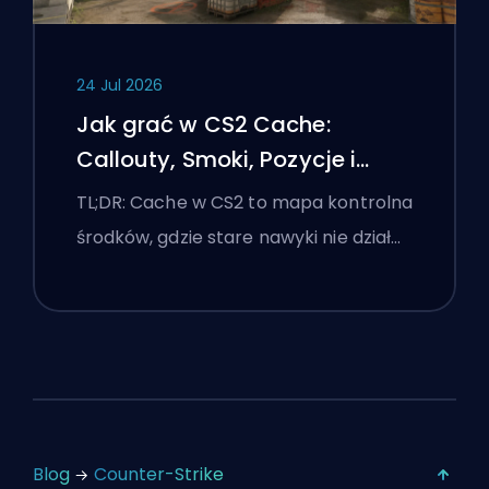
24 Jul 2026
Jak grać w CS2 Cache:
Callouty, Smoki, Pozycje i
Wskazówki Premier
TL;DR: Cache w CS2 to mapa kontrolna
środków, gdzie stare nawyki nie dział…
Blog
Counter-Strike