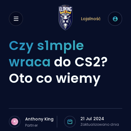
Lojalność
Czy s1mple
wraca
do CS2?
Oto co wiemy
21 Jul 2024
Anthony King
A
Zaktualizowano dnia
Partner