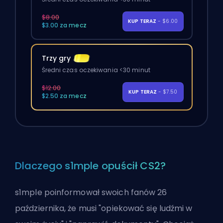
$8.00
KUP TERAZ
- $6.00
$3.00 za mecz
Trzy gry
Średni czas oczekiwania <30 minut
$12.00
KUP TERAZ
- $7.50
$2.50 za mecz
Dlaczego s1mple opuścił CS2?
s1mple poinformował swoich fanów 26
października, że musi "opiekować się ludźmi w