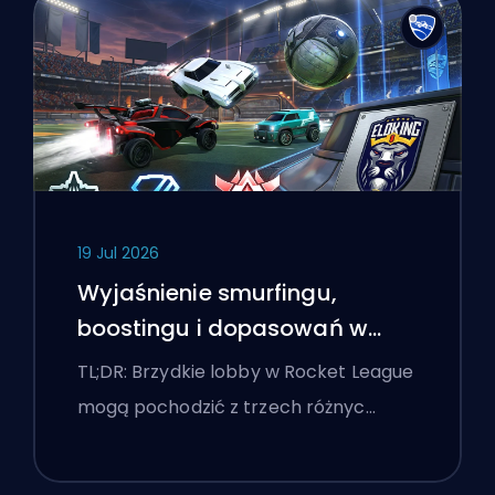
19 Jul 2026
Wyjaśnienie smurfingu,
boostingu i dopasowań w
Rocket League
TL;DR: Brzydkie lobby w Rocket League
mogą pochodzić z trzech różnyc…