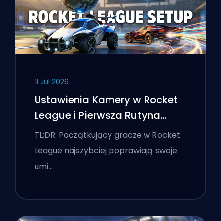
11 Jul 2026
Ustawienia Kamery w Rocket
League i Pierwsza Rutyna
Treningowa
TL;DR: Początkujący gracze w Rocket
League najszybciej poprawiają swoje
umi…