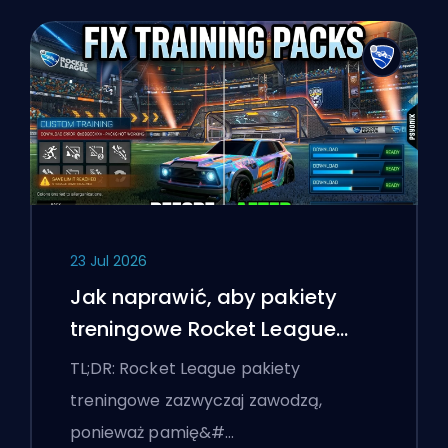
23 Jul 2026
Jak naprawić, aby pakiety
treningowe Rocket League
działały
TL;DR: Rocket League pakiety
treningowe zazwyczaj zawodzą,
ponieważ pamię&#…