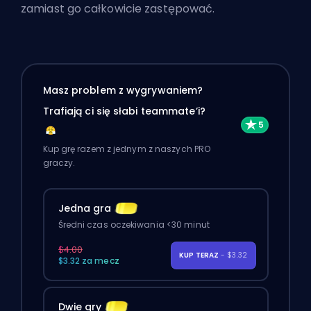
zamiast go całkowicie zastępować.
Masz problem z wygrywaniem?
Trafiają ci się słabi teammate’i?
Kup grę razem z jednym z naszych PRO
graczy.
Jedna gra
Średni czas oczekiwania <30 minut
$4.00
KUP TERAZ
- $3.32
$3.32 za mecz
Dwie gry