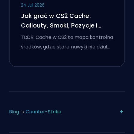
24 Jul 2026
Jak grać w CS2 Cache:
Callouty, Smoki, Pozycje i
Wskazówki Premier
TL;DR: Cache w CS2 to mapa kontrolna
środków, gdzie stare nawyki nie dział…
Blog
Counter-Strike