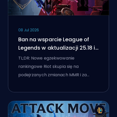
08 Jul 2026
Ban na wsparcie League of
Legends w aktualizacji 25.18 i
flagi boostingu
TL;DR: Nowe egzekwowanie
rankingowe Riot skupia się na
podejrzanych zmianach MMR i za…