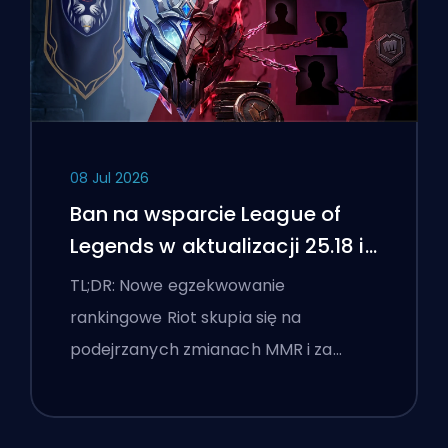
08 Jul 2026
Ban na wsparcie League of
Legends w aktualizacji 25.18 i
flagi boostingu
TL;DR: Nowe egzekwowanie
rankingowe Riot skupia się na
podejrzanych zmianach MMR i za…