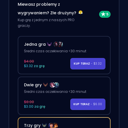
Miewasz problemy z
wygrywaniem? Złe drużyny?
Kup grę z jednym z naszych PRO
graczy.
Jedna gra
Średni czas oczekiwania <30 minut
$4.00
KUP TERAZ
- $3.32
$3.32 za grę
Dwie gry
Średni czas oczekiwania <30 minut
$8.00
KUP TERAZ
- $6.00
$3.00 za grę
Trzy gry