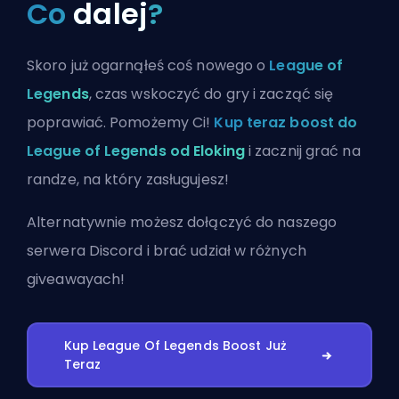
Co
dalej
?
Skoro już ogarnąłeś coś nowego o
League of
Legends
, czas wskoczyć do gry i zacząć się
poprawiać. Pomożemy Ci!
Kup teraz boost do
League of Legends od Eloking
i zacznij grać na
randze, na który zasługujesz!
Alternatywnie możesz
dołączyć do naszego
serwera Discord
i brać udział w różnych
giveawayach!
Kup League Of Legends Boost Już
Teraz