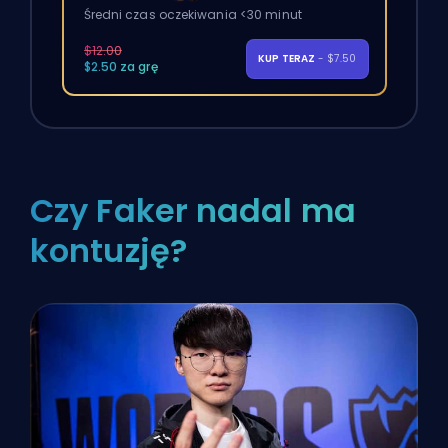
Średni czas oczekiwania <30 minut
$12.00
KUP TERAZ
- $7.50
$2.50 za grę
Czy Faker nadal ma
kontuzję?