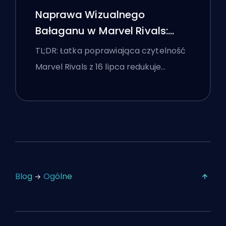
Naprawa Wizualnego
Bałaganu w Marvel Rivals:
Najlepsze Ustawienia
TL;DR: Łatka poprawiająca czytelność
Konkurencyjne Po Łatce z 16
Marvel Rivals z 16 lipca redukuje…
Lipca
Blog
Ogólne