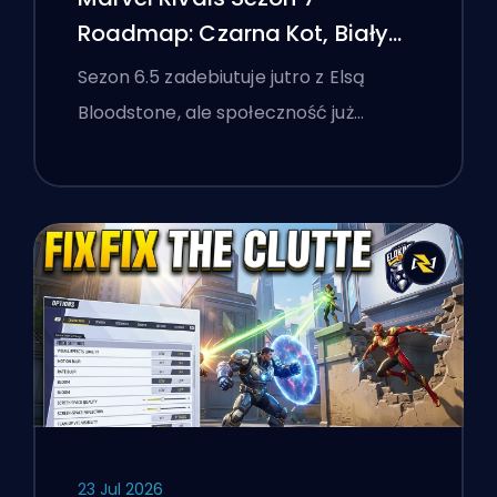
Roadmap: Czarna Kot, Biały
Lis i Wydarzenie Monsters
Sezon 6.5 zadebiutuje jutro z Elsą
Take Manhattan
Bloodstone, ale społeczność już…
23 Jul 2026