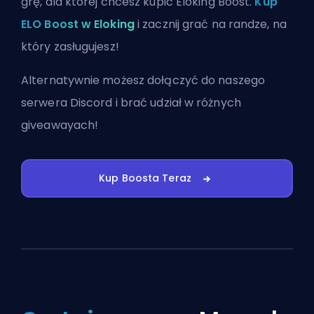
grę, dla której chcesz kupić Eloking Boost.
Kup
ELO Boost w Eloking
i zacznij grać na randze, na
który zasługujesz!
Alternatywnie możesz
dołączyć do naszego
serwera Discord
i brać udział w różnych
giveawayach!
Kup Boosta Teraz