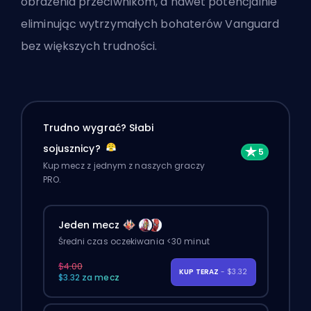
obrażenia przeciwnikom, a nawet potencjalnie
eliminując wytrzymałych bohaterów Vanguard
bez większych trudności.
Trudno wygrać? Słabi
sojusznicy?
Kup mecz z jednym z naszych graczy
PRO.
Jeden mecz
Średni czas oczekiwania <30 minut
$4.00
KUP TERAZ
- $3.32
$3.32 za mecz