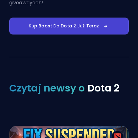
giveawayach!
Kup Boost Do Dota 2 Już Teraz
Czytaj newsy o
Dota 2