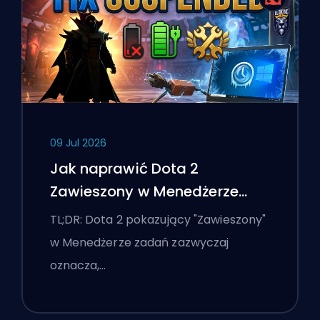
09 Jul 2026
Jak naprawić Dota 2
Zawieszony w Menedżerze
zadań na laptopie z Windows
TL;DR: Dota 2 pokazujący "Zawieszony"
w Menedżerze zadań zazwyczaj
oznacza,…