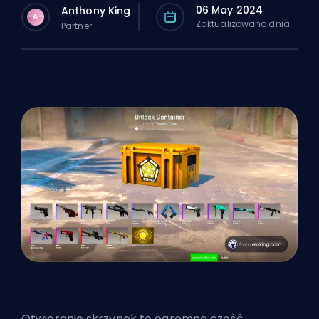
06 May 2024
Anthony King
A
Zaktualizowano dnia
Partner
Otwieranie skrzynek to ogromna część