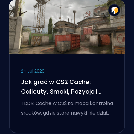
24 Jul 2026
Jak grać w CS2 Cache:
Callouty, Smoki, Pozycje i
Wskazówki Premier
TL;DR: Cache w CS2 to mapa kontrolna
środków, gdzie stare nawyki nie dział…