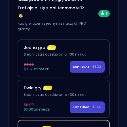
Trafiają ci się słabi teammate’i?
Kup grę razem z jednym z naszych PRO
graczy.
Jedna gra
Średni czas oczekiwania <30 minut
$4.00
KUP TERAZ
- $3.32
$3.32 za mecz
Dwie gry
Średni czas oczekiwania <30 minut
$8.00
KUP TERAZ
- $6.00
$3.00 za mecz