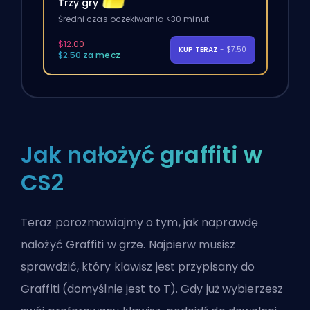
Trzy gry
Średni czas oczekiwania <30 minut
$12.00
KUP TERAZ
- $7.50
$2.50 za mecz
Jak nałożyć graffiti w
CS2
Teraz porozmawiajmy o tym, jak naprawdę
nałożyć Graffiti w grze. Najpierw musisz
sprawdzić, który klawisz jest przypisany do
Graffiti (domyślnie jest to T). Gdy już wybierzesz