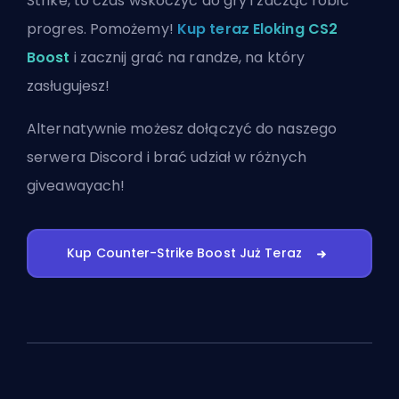
Strike, to czas wskoczyć do gry i zacząć robić
progres. Pomożemy!
Kup teraz Eloking CS2
Boost
i zacznij grać na randze, na który
zasługujesz!
Alternatywnie możesz
dołączyć do naszego
serwera Discord
i brać udział w różnych
giveawayach!
Kup Counter-Strike Boost Już Teraz