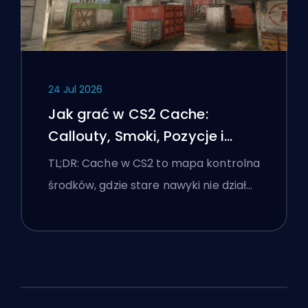
24 Jul 2026
Jak grać w CS2 Cache:
Callouty, Smoki, Pozycje i
Wskazówki Premier
TL;DR: Cache w CS2 to mapa kontrolna
środków, gdzie stare nawyki nie dział…