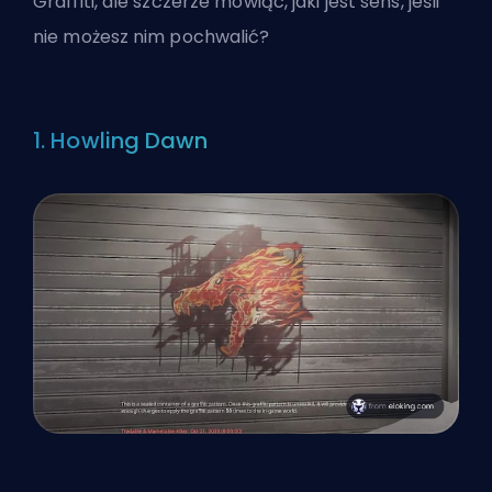
Graffiti, ale szczerze mówiąc, jaki jest sens, jeśli
nie możesz nim pochwalić?
1. Howling Dawn