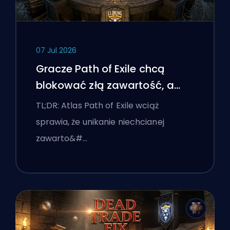
07 Jul 2026
Gracze Path of Exile chcą
blokować złą zawartość, a
interfejs wciąż im przeszkadza
TL;DR: Atlas Path of Exile wciąż
sprawia, że unikanie niechcianej
zawarto&#…