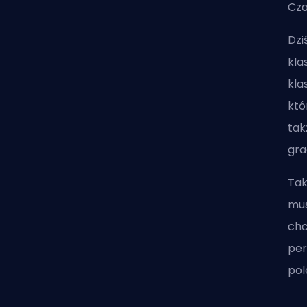
Cza
Dzi
kla
kla
któ
tak
gra
Tak
mus
chc
per
po