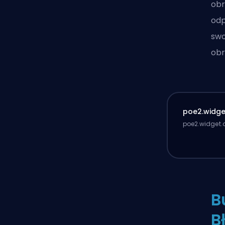
obr
odp
swo
obr
poe2.widget
poe2.widget.d
B
B