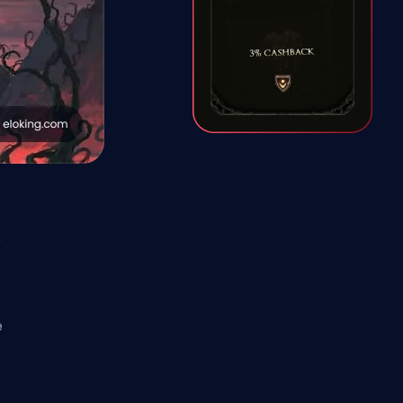
e
e
ą