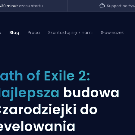
<30 minut
czasu startu
Support na ży
s
Blog
Praca
Skontaktuj się z nami
Słowniczek
of Legends
ath of Exile 2:
t
ajlepsza
budowa
zarodziejki do
evelowania