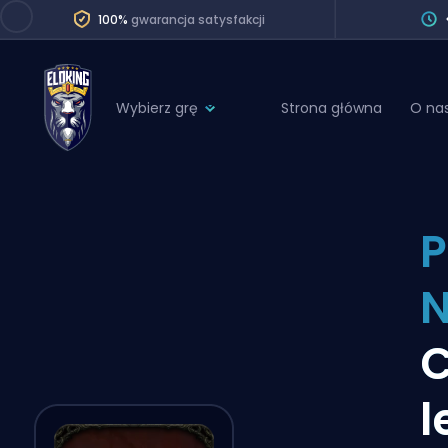
100%
gwarancja satysfakcji
Wybierz grę
Strona główna
O na
League of Legends
League 
Marvel Rivals
SERVICES
Valorant
P
Division Boos
Dota 2
Placements
N
Counter-Strike
Wins
Overwatch 2
C
Coaching
Rocket League
l
Path of Exile 2
Teammate