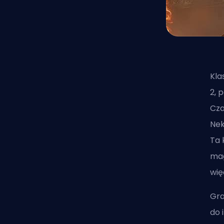
Kla
2, 
Cza
Nek
Ta 
mag
wię
Gra
do