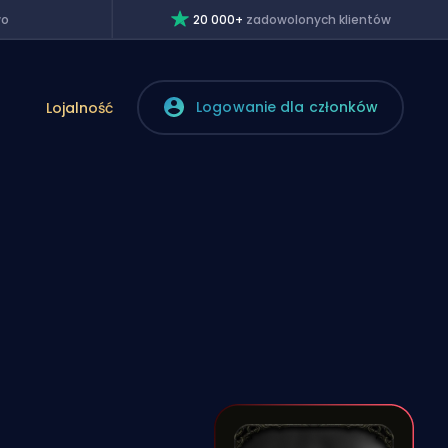
wo
20 000+
zadowolonych klientów
Logowanie dla członków
Lojalność