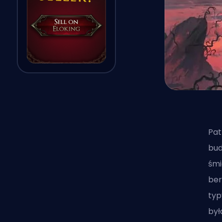
Pat
bud
śmi
ber
typ
był