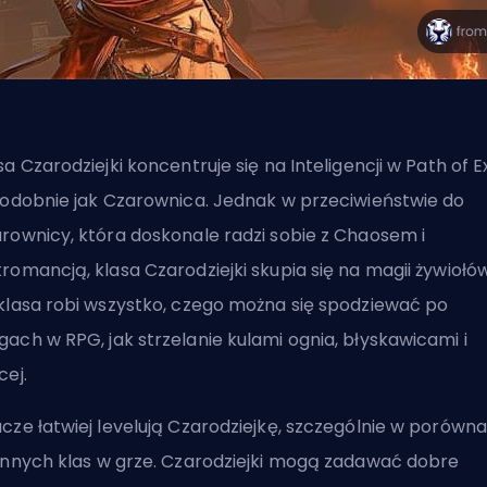
sa Czarodziejki koncentruje się na Inteligencji w Path of Ex
podobnie jak Czarownica. Jednak w przeciwieństwie do
rownicy, która doskonale radzi sobie z Chaosem i
romancją, klasa Czarodziejki skupia się na magii żywiołów
klasa robi wszystko, czego można się spodziewać po
ach w RPG, jak strzelanie kulami ognia, błyskawicami i
cej.
cze łatwiej levelują Czarodziejkę, szczególnie w porówna
innych klas
w grze. Czarodziejki mogą zadawać dobre