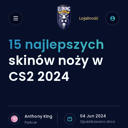
Lojalność
15 najlepszych
skinów noży w
CS2 2024
04 Jun 2024
Anthony King
A
Opublikowano dnia
Partner