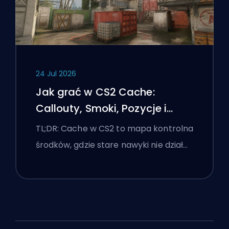
24 Jul 2026
Jak grać w CS2 Cache:
Callouty, Smoki, Pozycje i
Wskazówki Premier
TL;DR: Cache w CS2 to mapa kontrolna
środków, gdzie stare nawyki nie dział…