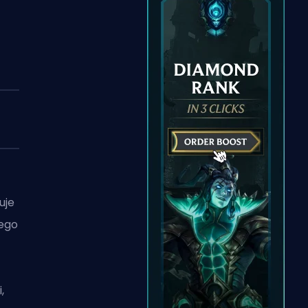
uje
tego
,