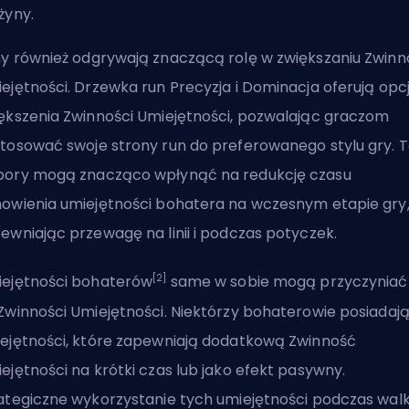
żyny.
ny
również odgrywają znaczącą rolę w zwiększaniu Zwinn
ejętności. Drzewka run Precyzja i Dominacja oferują opc
ększenia Zwinności Umiejętności, pozwalając graczom
tosować swoje strony run do preferowanego stylu gry. 
ory mogą znacząco wpłynąć na redukcję czasu
owienia umiejętności bohatera na wczesnym etapie gry
ewniając przewagę na linii i podczas potyczek.
[2]
ejętności bohaterów
same w sobie mogą przyczyniać 
Zwinności Umiejętności. Niektórzy bohaterowie posiadaj
ejętności, które zapewniają dodatkową Zwinność
ejętności na krótki czas lub jako efekt pasywny.
ategiczne wykorzystanie tych umiejętności podczas walk