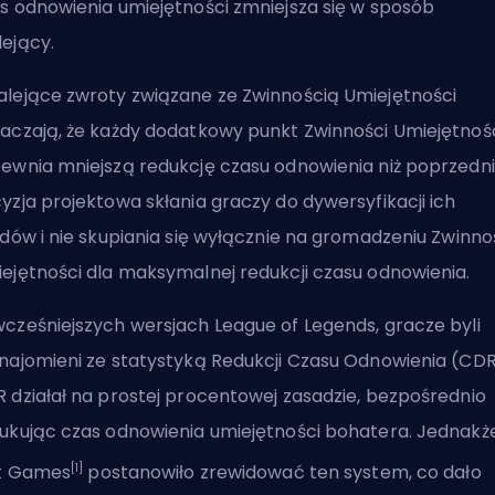
s odnowienia umiejętności zmniejsza się w sposób
ejący.
lejące zwroty związane ze Zwinnością Umiejętności
aczają, że każdy dodatkowy punkt Zwinności Umiejętnoś
ewnia mniejszą redukcję czasu odnowienia niż poprzedni
yzja projektowa skłania graczy do dywersyfikacji ich
ldów i nie skupiania się wyłącznie na gromadzeniu Zwinno
ejętności dla maksymalnej redukcji czasu odnowienia.
cześniejszych wersjach League of Legends, gracze byli
najomieni ze statystyką Redukcji Czasu Odnowienia (CDR
 działał na prostej procentowej zasadzie, bezpośrednio
ukując czas odnowienia umiejętności bohatera. Jednakż
[1]
t Games
postanowiło zrewidować ten system, co dało