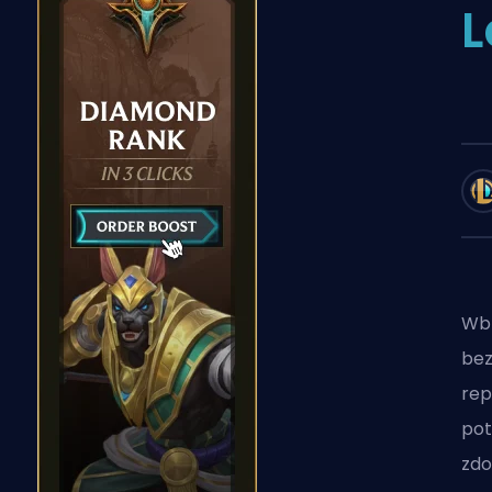
L
Wbr
bez
rep
pot
zdo