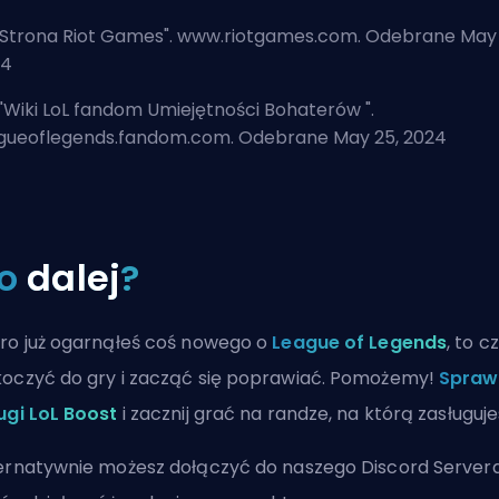
Strona Riot Games
". www.riotgames.com. Odebrane May 
24
"
Wiki LoL fandom Umiejętności Bohaterów
".
gueoflegends.fandom.com. Odebrane May 25, 2024
o
dalej
?
ro już ogarnąłeś coś nowego o
League of Legends
, to c
oczyć do gry i zacząć się poprawiać. Pomożemy!
Spraw
ugi LoL Boost
i zacznij grać na randze, na którą zasługuje
ernatywnie możesz
dołączyć do naszego Discord Server