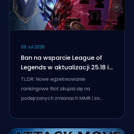
08 Jul 2026
Ban na wsparcie League of
Legends w aktualizacji 25.18 i
flagi boostingu
TL;DR: Nowe egzekwowanie
rankingowe Riot skupia się na
podejrzanych zmianach MMR i za…