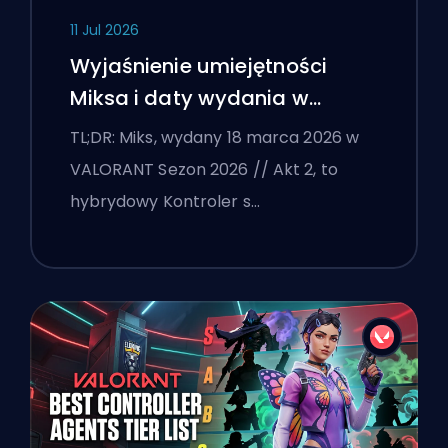
11 Jul 2026
Wyjaśnienie umiejętności
Miksa i daty wydania w
VALORANT
TL;DR: Miks, wydany 18 marca 2026 w
VALORANT Sezon 2026 // Akt 2, to
hybrydowy Kontroler s…