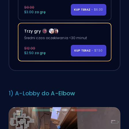
$8.00
KUP TERAZ
- $6.00
$3.00 za grę
Trzy gry
Średni czas oczekiwania <30 minut
$12.00
KUP TERAZ
- $7.50
$2.50 za grę
1) A-Lobby do A-Elbow