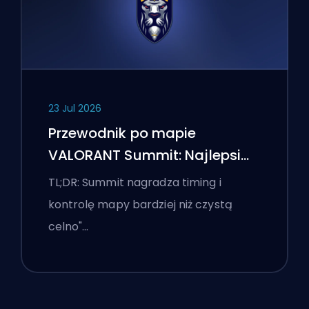
23 Jul 2026
Przewodnik po mapie
VALORANT Summit: Najlepsi
agenci, wezwania i smoki
TL;DR: Summit nagradza timing i
kontrolę mapy bardziej niż czystą
celno"…