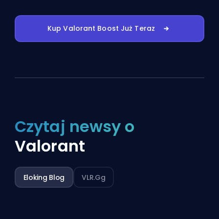
Kup Valorant Boost Już Teraz
Czytaj newsy o
Valorant
Eloking Blog
VLR.gg