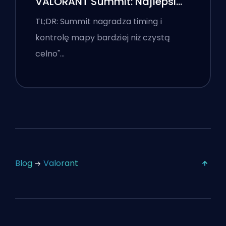
VALORANT Summit: Najlepsi
agenci, wezwania i smoki
TL;DR: Summit nagradza timing i
kontrolę mapy bardziej niż czystą
celno"…
Blog
Valorant