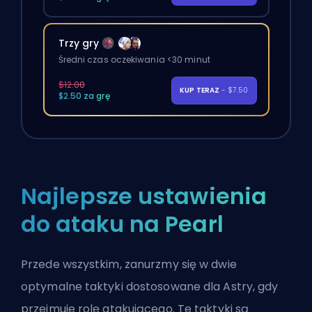
Trzy gry
Średni czas oczekiwania <30 minut
$12.00
KUP TERAZ
- $7.50
$2.50 za grę
Najlepsze ustawienia
do ataku na Pearl
Przede wszystkim, zanurzmy się w dwie
optymalne taktyki dostosowane dla Astry, gdy
przejmuje rolę atakującego. Te taktyki są