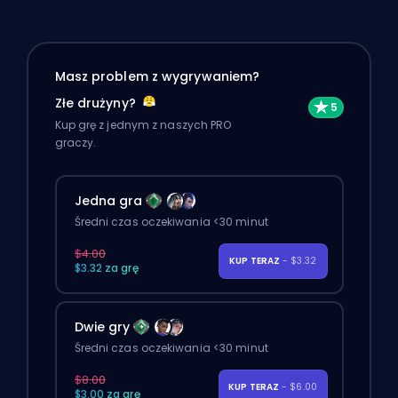
Masz problem z wygrywaniem?
Złe drużyny?
Kup grę z jednym z naszych PRO
graczy.
Jedna gra
Średni czas oczekiwania <30 minut
$4.00
KUP TERAZ
- $3.32
$3.32 za grę
Dwie gry
Średni czas oczekiwania <30 minut
$8.00
KUP TERAZ
- $6.00
$3.00 za grę