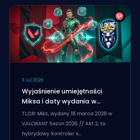
11 Jul 2026
Wyjaśnienie umiejętności
Miksa i daty wydania w
VALORANT
TL;DR: Miks, wydany 18 marca 2026 w
VALORANT Sezon 2026 // Akt 2, to
hybrydowy Kontroler s…