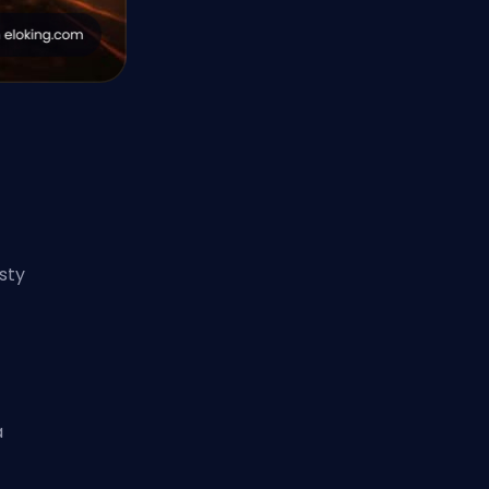
sty
a