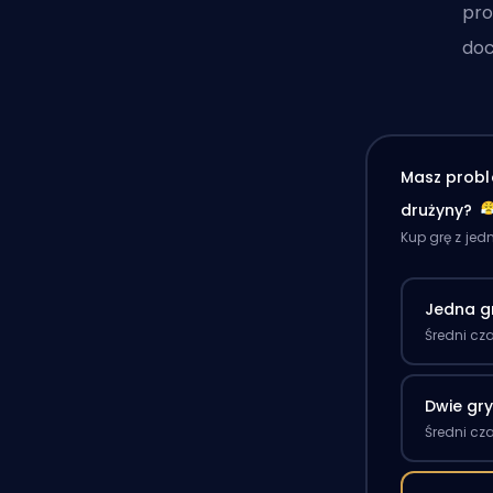
pro
doc
Masz probl
drużyny?
Kup grę z je
Jedna g
Średni cz
Dwie gr
Średni cz