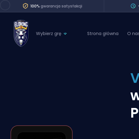
100%
gwarancja satysfakcji
Wybierz grę
Strona główna
O na
League of Legends
League 
Marvel Rivals
SERVICES
Valorant
V
Division Boos
Dota 2
Placements
w
Counter-Strike
Wins
Overwatch 2
P
Coaching
Rocket League
Path of Exile 2
Teammate