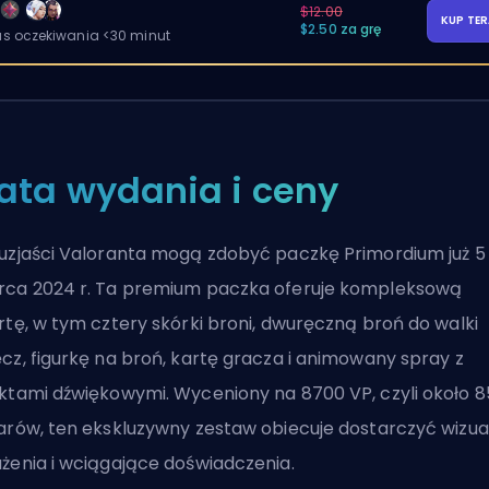
$12.00
KUP TE
$2.50 za grę
as oczekiwania <30 minut
ata wydania i ceny
uzjaści Valoranta mogą zdobyć paczkę Primordium już 5
ca 2024 r. Ta premium paczka oferuje kompleksową
rtę, w tym cztery skórki broni, dwuręczną broń do walki
cz, figurkę na broń, kartę gracza i animowany spray z
ktami dźwiękowymi. Wyceniony na 8700 VP, czyli około 8
arów, ten ekskluzywny zestaw obiecuje dostarczyć wizua
żenia i wciągające doświadczenia.