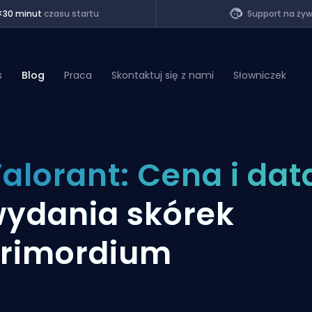
<30 minut
czasu startu
Support na ży
s
Blog
Praca
Skontaktuj się z nami
Słowniczek
of Legends
alorant: Cena i dat
t
ydania skórek
rimordium