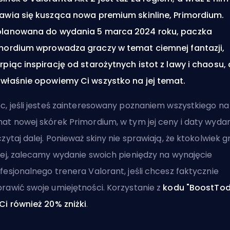
awia się kusząca nowa premium skinline, Primordium.
lanowana do wydania 5 marca 2024 roku, paczka
mordium wprowadza graczy w temat ciemnej fantazji,
rpiąc inspirację od starożytnych istot z lawy i chaosu, 
właśnie opowiemy Ci wszystko na jej temat.
c, jeśli jesteś zainteresowany poznaniem wszystkiego na
at nowej skórek Primordium, w tym jej ceny i daty wydan
czytaj dalej. Ponieważ
skiny
nie sprawiają, że ktokolwiek g
iej, zalecamy wydanie swoich pieniędzy na
wynajęcie
fesjonalnego trenera Valorant
, jeśli chcesz faktycznie
rawić swoje umiejętności. Korzystanie z
kodu "BoostTo
Ci również 20% zniżki
.