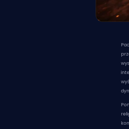
Pac
prz
wys
int
wyś
dyn
Pom
rel
kon