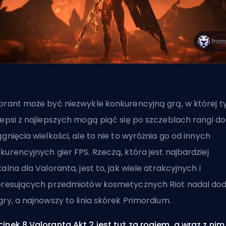
orant może być niezwykle konkurencyjną grą, w której t
lepsi z najlepszych mogą piąć się po szczeblach rangi do
ągnięcia wielkości, ale to nie to wyróżnia go od innych
nkurencyjnych
gier FPS
. Rzeczą, która jest najbardziej
kalna dla Valoranta, jest to, jak wiele atrakcyjnych i
eresujących przedmiotów kosmetycznych
Riot
nadal dod
gry, a najnowszy to linia skórek Primordium.
inek 8 Valoranta
Akt
2 jest
tuż za rogiem
, a wraz z nim