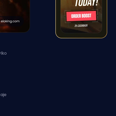
ylko
aje