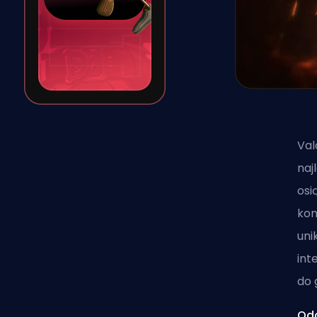
Val
naj
osi
ko
uni
int
do 
Odc