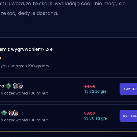
stu uważa, że te skórki wyglądają cool i nie mogą się
zekać, kiedy je dostaną.
em z wygrywaniem? Złe
dnym z naszych PRO graczy.
ra
$4.00
KUP TE
$3.32 za grę
as oczekiwania <30 minut
y
$8.00
KUP TE
$3.00 za grę
as oczekiwania <30 minut