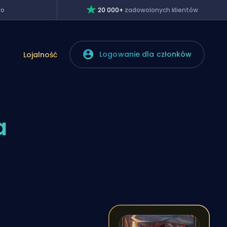
wo
20 000+
zadowolonych klientów
Logowanie dla członków
Lojalność
a