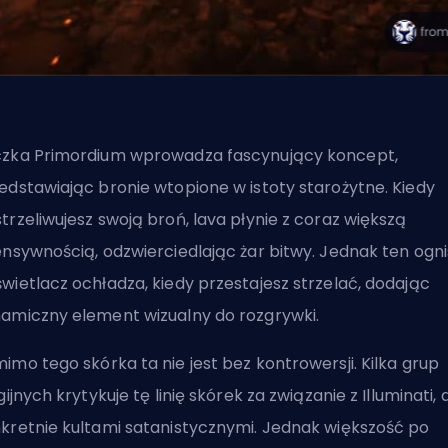
zka Primordium wprowadza fascynujący koncept,
edstawiając bronie wtopione w istoty starożytne. Kiedy
trzeliwujesz swoją broń, lava płynie z coraz większą
ensywnością, odzwierciedlając żar bitwy. Jednak ten ogni
wietlacz ochładza, kiedy przestajesz strzelać, dodając
amiczny element wizualny do rozgrywki.
imo tego skórka ta nie jest bez kontrowersji. Kilka grup
igijnych krytykuje tę linię skórek za związanie z Illuminati, 
kretnie kultami satanistycznymi. Jednak większość po