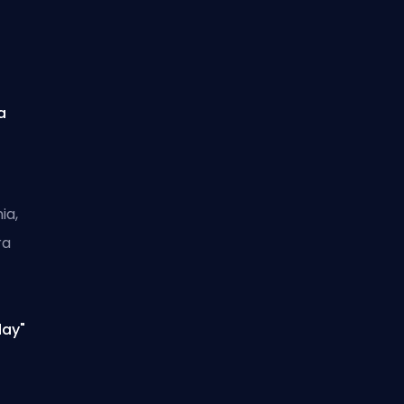
a
ia,
ra
day"