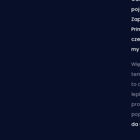
poj
Zap
Pri
cze
my 
Wię
tem
to 
lep
pro
pop
da 