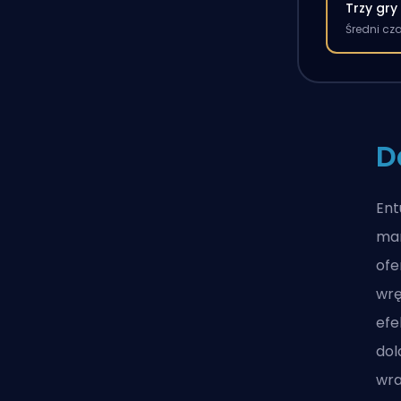
Trzy gry
Średni cz
D
Ent
mar
ofe
wrę
efe
dol
wra