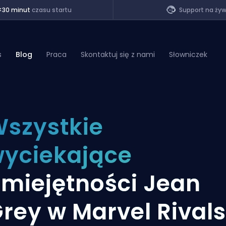
<30 minut
czasu startu
Support na ży
s
Blog
Praca
Skontaktuj się z nami
Słowniczek
of Legends
szystkie
t
yciekające
miejętności Jean
rey w Marvel Rivals