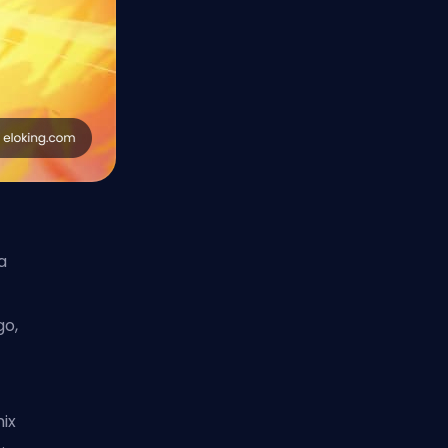
a
go,
ix