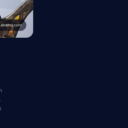
n
.
i