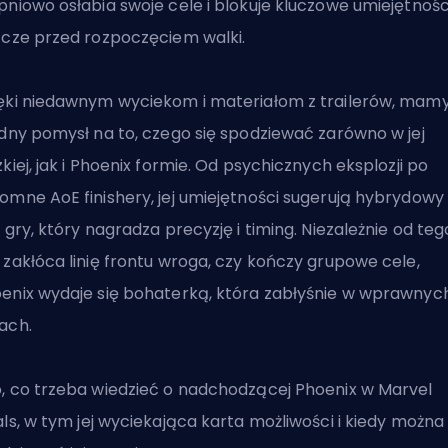
pniowo osłabia swoje cele i blokuje kluczowe umiejętnośc
zcze przed rozpoczęciem walki.
ęki niedawnym wyciekom i materiałom z trailerów, mamy
idny pomysł na to, czego się spodziewać zarówno w jej
zkiej, jak i Phoenix formie. Od psychicznych eksplozji po
omne AoE finishery, jej umiejętności sugerują hybrydowy
l gry, który nagradza precyzję i timing. Niezależnie od teg
 zakłóca linię frontu wroga, czy kończy grupowe cele,
enix wydaje się bohaterką, która zabłyśnie w wprawnyc
ach.
, co trzeba wiedzieć o nadchodzącej Phoenix w
Marvel
als
, w tym jej wyciekająca karta możliwości i kiedy można 