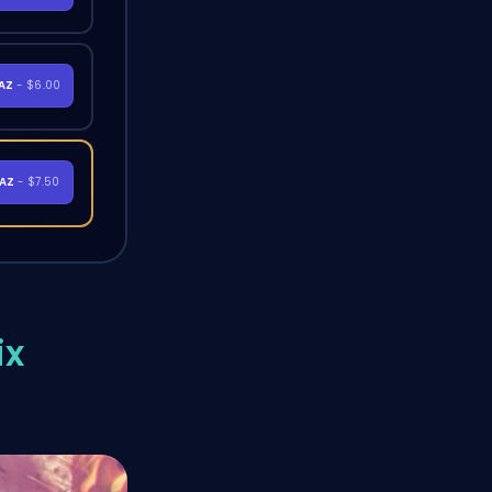
RAZ
- $6.00
RAZ
- $7.50
ix