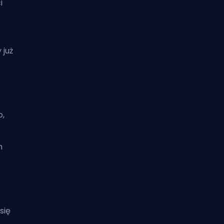
i
 już
o,
h
się