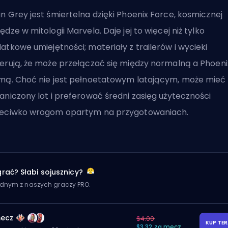
n Grey jest śmiertelna dzięki Phoenix Force, kosmicznej
ędze w mitologii Marvela. Daje jej to więcej niż tylko
atkowe umiejętności; materiały z trailerów i wycieki
erują, że może przełączać się między normalną a Phoeni
mą. Choć nie jest pełnoetatowym latającym, może mieć
aniczony lot i preferować średni zasięg użyteczności
eciwko wrogom opartym na przygotowaniach.
rać? Słabi sojusznicy?
ednym z naszych graczy PRO.
ecz
$4.00
KUP TE
$3.32 za mecz