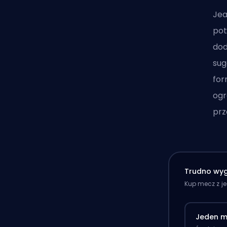
Jea
pot
dod
sug
for
ogr
prz
Trudno wyg
Kup mecz z j
Jeden m