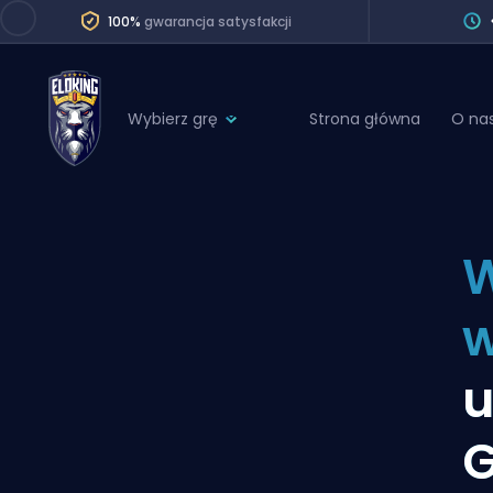
100%
gwarancja satysfakcji
Wybierz grę
Strona główna
O na
League of Legends
League 
Marvel Rivals
SERVICES
Valorant
W
Division Boos
Dota 2
Placements
w
Counter-Strike
Wins
Overwatch 2
u
Coaching
Rocket League
G
Path of Exile 2
Teammate