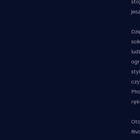
sto
jes
Dzi
sol
lud
ogr
sty
czy
Pho
ręk
Oto
Riv