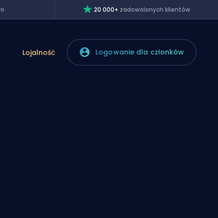
wo
20 000+
zadowolonych klientów
Logowanie dla członków
Lojalność