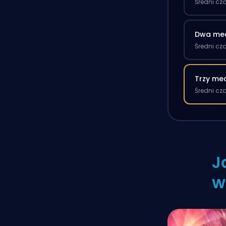
Średni cz
Dwa me
Średni cz
Trzy me
Średni cz
J
w