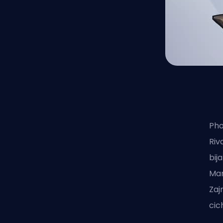
Pho
Riv
bij
Man
Zaj
cic