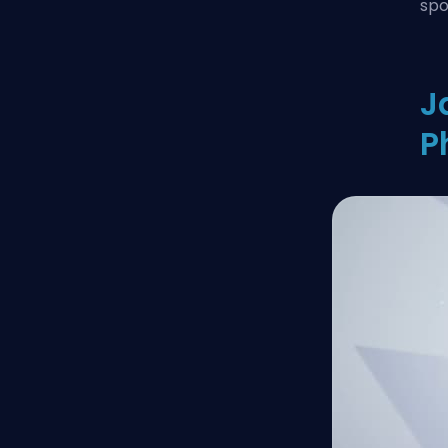
spo
J
P