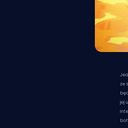
Jea
ze 
będ
jej
int
boh