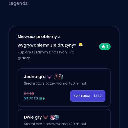
Legends
.
Miewasz problemy z
wygrywaniem? Złe drużyny?
Kup grę z jednym z naszych PRO
graczy.
Jedna gra
Średni czas oczekiwania <30 minut
$4.00
KUP TERAZ
- $3.32
$3.32 za grę
Dwie gry
Średni czas oczekiwania <30 minut