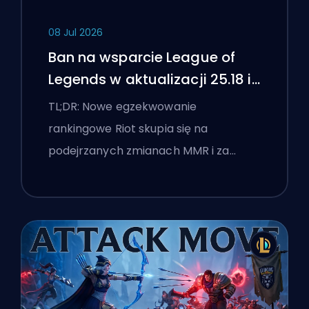
08 Jul 2026
Ban na wsparcie League of
Legends w aktualizacji 25.18 i
flagi boostingu
TL;DR: Nowe egzekwowanie
rankingowe Riot skupia się na
podejrzanych zmianach MMR i za…