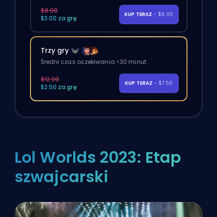
$8.00
KUP TERAZ
- $6.00
$3.00 za grę
Trzy gry
Średni czas oczekiwania <30 minut
$12.00
KUP TERAZ
- $7.50
$2.50 za grę
Lol Worlds 2023: Etap
szwajcarski